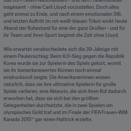
das US-Frauen-Nationalteam - und den Frauenfussball 
insgesamt - ohne Carli Lloyd vorzustellen. Doch alles 
geht einmal zu Ende, und nach einem emotionalen 316. 
und letzten Auftritt im rot-weiß-blauen Trikot winkt heute 
Abend der Ruhestand für eine der ganz Großen - und für 
ihr Team und ihren Sport beginnt die Zeit ohne Lloyd.

Wie erwartet verabschiedete sich die 39-Jährige mit 
einem Paukenschlag: Beim 6:0-Sieg gegen die Republik 
Korea wurde sie zur Spielerin des Spiels gekürt, womit 
sie ihr bemerkenswertes Können noch einmal 
eindrucksvoll zeigte. Die Amerikanerinnen wissen 
natürlich, dass sie ihre ultimative Spielerin für große 
Spiele verlieren, eine Akteurin, die sich ihren Ruf dadurch 
erworben hat, dass sie sich bei den größten 
Gelegenheiten durchsetzte, die in zwei Spielen um 
olympisches Gold traf und im Finale der FIFA Frauen-WM 
Kanada 2015™ gar einen Hattrick erzielte.
