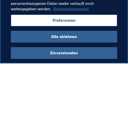
personenbezogenen Daten weder verkauft noch
weitergegeben werden.
Datenschutzportal
Frauenfussball
Organisation
USA
Präferenzen
Concacaf
Alle ablehnen
Einverstanden
Was die FIFA macht
Besuchen Sie auch
Legal
Alle Nachrichten und 
Themen
Transfersystem
Berichte und 
Frauenfussball
Dokumente
Fussballförderung
FIFA-Stiftung