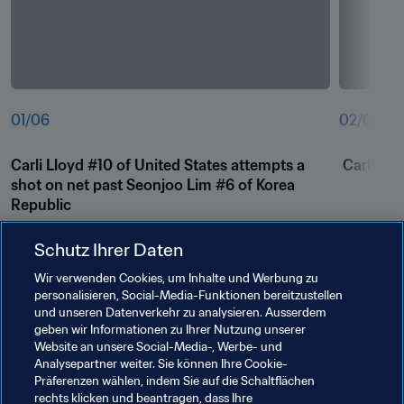
01
/
06
02
/
06
Carli Lloyd #10 of United States attempts a 
 Carli Ll
shot on net past Seonjoo Lim #6 of Korea 
Republic
Schutz Ihrer Daten
Wir verwenden Cookies, um Inhalte und Werbung zu
personalisieren, Social-Media-Funktionen bereitzustellen
und unseren Datenverkehr zu analysieren. Ausserdem
geben wir Informationen zu Ihrer Nutzung unserer
Website an unsere Social-Media-, Werbe- und
Analysepartner weiter. Sie können Ihre Cookie-
Präferenzen wählen, indem Sie auf die Schaltflächen
rechts klicken und beantragen, dass Ihre
Verwandte Themen