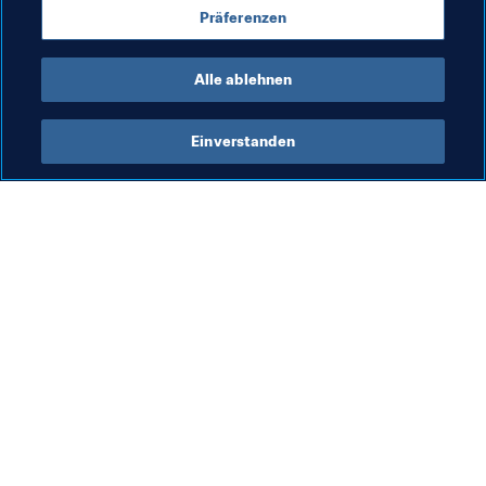
Präferenzen
England
UEFA
Alle ablehnen
Einverstanden
Was die FIFA macht
Besuchen Sie auch
Legal
Alle Nachrichten und 
Themen
Transfersystem
Berichte und 
Frauenfussball
Dokumente
Fussballförderung
FIFA-Stiftung
Innovation
FIFA Museum
Talentförderung