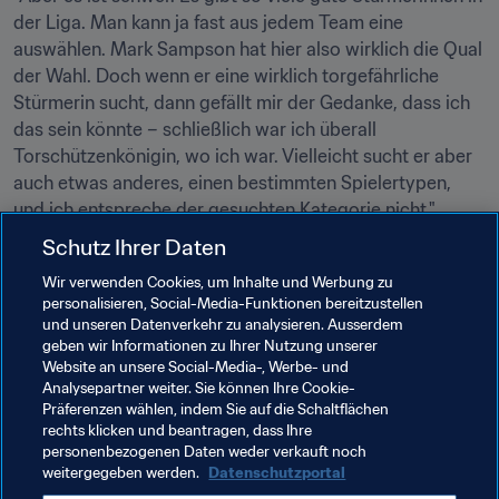
der Liga. Man kann ja fast aus jedem Team eine 
auswählen. Mark Sampson hat hier also wirklich die Qual 
der Wahl. Doch wenn er eine wirklich torgefährliche 
Stürmerin sucht, dann gefällt mir der Gedanke, dass ich 
das sein könnte – schließlich war ich überall 
Torschützenkönigin, wo ich war. Vielleicht sucht er aber 
auch etwas anderes, einen bestimmten Spielertypen, 
und ich entspreche der gesuchten Kategorie nicht."
Schutz Ihrer Daten
"Aber wie jedes Mädchen möchte ich natürlich für mein 
Land spielen, insbesondere wo bald die 
Wir verwenden Cookies, um Inhalte und Werbung zu
personalisieren, Social-Media-Funktionen bereitzustellen
Europameisterschaft vor der Tür steht. Ich wäre liebend 
und unseren Datenverkehr zu analysieren. Ausserdem
gern wieder dabei und habe das Gefühl, dass ich auf der 
geben wir Informationen zu Ihrer Nutzung unserer
internationalen Bühne noch eine ganze Menge zu zeigen 
Website an unsere Social-Media-, Werbe- und
habe. Ich denke, ich könnte dem Team helfen, noch 
Analysepartner weiter. Sie können Ihre Cookie-
Präferenzen wählen, indem Sie auf die Schaltflächen
etwas mehr als Bronzemedaillen zu holen."
rechts klicken und beantragen, dass Ihre
personenbezogenen Daten weder verkauft noch
weitergegeben werden.
Datenschutzportal
Verwandte Themen