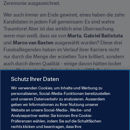
Zeremonie ausgezeichnet.
Wer auch immer am Ende gewinnt, eines haben die zehn 
Kandidaten in jedem Fall gemeinsam: Es sind wahre 
Traumtore! Aber ist das wirklich eine Überraschung, 
wenn man weiß, dass sie von 
Marta
, 
Gabriel Batistuta
und 
Marco van Basten
 ausgewählt wurden? Diese drei 
Fussballlegenden haben im Verlauf ihrer Karriere nicht 
nur durch die Menge der erzielten Tore brilliert, sondern 
auch durch deren Qualität - einige davon hätten locker 
einen Platz in der Kandidatenliste des FIFA-Puskàs-
Preises verdient gehabt.
Schutz Ihrer Daten
Wir verwenden Cookies, um Inhalte und Werbung zu
Angesichts der schieren Menge an spektakulären 
personalisieren, Social-Media-Funktionen bereitzustellen
Treffern zwischen dem 
30. September 2015 und dem 30. 
und unseren Datenverkehr zu analysieren. Ausserdem
September 2016
, dem Zeitraum, der laut den 
geben wir Informationen zu Ihrer Nutzung unserer
Vergabebestimmungen
 für die Wahl des FIFA Puskàs-
Website an unsere Social-Media-, Werbe- und
Analysepartner weiter. Sie können Ihre Cookie-
Preises maßgeblich war, haben die drei Juroren eine 
Präferenzen wählen, indem Sie auf die Schaltflächen
kolossale Arbeit geleistet. Neben deren Aufgabe scheint 
rechts klicken und beantragen, dass Ihre