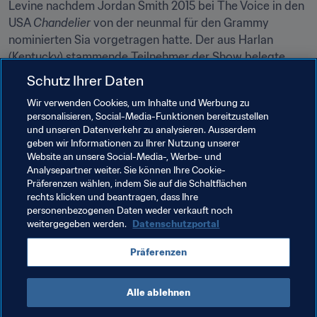
Levine nachdem Jordan Smith 2015 bei The Voice in den 
USA 
Chandelier
 von der neunmal für den Grammy 
nominierten Sia vorgetragen hatte. Der aus Harlan 
(Kentucky) stammende Teilnehmer der Show belegte 
später vor 
Hello
 von Adele den ersten Platz auf iTunes.
Schutz Ihrer Daten
Natalia Lara hat bei 
The Voice
 des brasilianischen 
Wir verwenden Cookies, um Inhalte und Werbung zu
personalisieren, Social-Media-Funktionen bereitzustellen
Frauenfussballs eine noch kniffligere "Blind Audition" 
und unseren Datenverkehr zu analysieren. Ausserdem
hinter sich gebracht. Wer zweifelt noch daran, dass ihre 
geben wir Informationen zu Ihrer Nutzung unserer
Träume in Erfüllung gehen werden?
Website an unsere Social-Media-, Werbe- und
Analysepartner weiter. Sie können Ihre Cookie-
Präferenzen wählen, indem Sie auf die Schaltflächen
rechts klicken und beantragen, dass Ihre
personenbezogenen Daten weder verkauft noch
weitergegeben werden.
Datenschutzportal
Verwandte Themen
Präferenzen
Brazil
Alle ablehnen