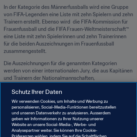
In der Kategorie des Männerfussballs wird eine Gruppe 
von FIFA-Legenden eine Liste mit zehn Spielern und zehn 
Trainern erstellt. Ebenso wird  die FIFA-Kommission für 
Frauenfussball und die FIFA Frauen-Weltmeisterschaft™ 
eine Liste mit zehn Spielerinnen und zehn Trainerinnen 
für die beiden Auszeichnungen im Frauenfussball 
zusammengestellt.
Die Auszeichnungen für die genannten Kategorien 
werden von einer internationalen Jury, die aus Kapitänen 
und Trainern der Nationalmannschaften, 
Medienvertretern und zum ersten Mal, den Fussball-
Schutz Ihrer Daten
Fans, besteht, gewählt.
Wir verwenden Cookies, um Inhalte und Werbung zu
Für den FIFA-Fanpreis 2019 wählte ein spezielles 
personalisieren, Social-Media-Funktionen bereitzustellen
Expertengremium die drei spektakulärsten und 
und unseren Datenverkehr zu analysieren. Ausserdem
geben wir Informationen zu Ihrer Nutzung unserer
bewegendsten Momente der Saison 2018/19 aus.
Website an unsere Social-Media-, Werbe- und
Analysepartner weiter. Sie können Ihre Cookie-
Die FIFA.com-User haben die Möglichkeit, online für 
Präferenzen wählen, indem Sie auf die Schaltflächen