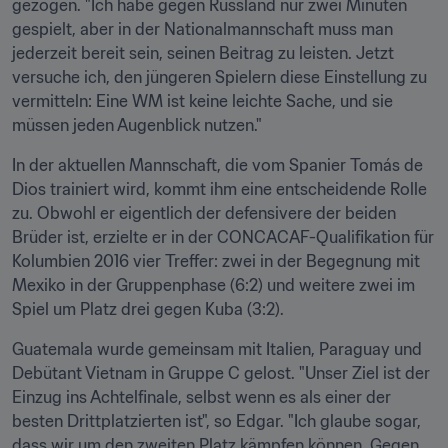
gezogen. "Ich habe gegen Russland nur zwei Minuten 
gespielt, aber in der Nationalmannschaft muss man 
jederzeit bereit sein, seinen Beitrag zu leisten. Jetzt 
versuche ich, den jüngeren Spielern diese Einstellung zu 
vermitteln: Eine WM ist keine leichte Sache, und sie 
müssen jeden Augenblick nutzen."
In der aktuellen Mannschaft, die vom Spanier Tomás de 
Dios trainiert wird, kommt ihm eine entscheidende Rolle 
zu. Obwohl er eigentlich der defensivere der beiden 
Brüder ist, erzielte er in der CONCACAF-Qualifikation für 
Kolumbien 2016 vier Treffer: zwei in der Begegnung mit 
Mexiko in der Gruppenphase (6:2) und weitere zwei im 
Spiel um Platz drei gegen Kuba (3:2).
Guatemala wurde gemeinsam mit Italien, Paraguay und 
Debütant Vietnam in Gruppe C gelost. "Unser Ziel ist der 
Einzug ins Achtelfinale, selbst wenn es als einer der 
besten Drittplatzierten ist", so Edgar. "Ich glaube sogar, 
dass wir um den zweiten Platz kämpfen können. Gegen 