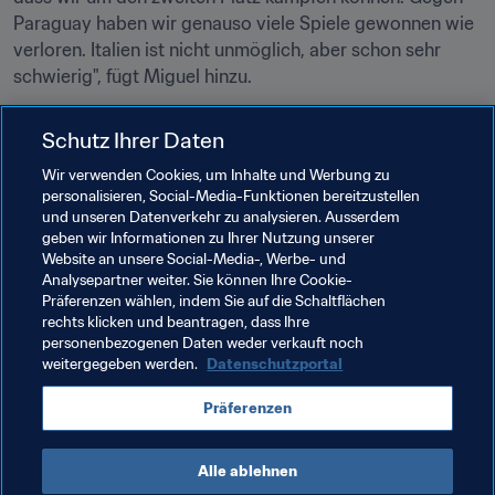
Paraguay haben wir genauso viele Spiele gewonnen wie 
verloren. Italien ist nicht unmöglich, aber schon sehr 
schwierig", fügt Miguel hinzu.
Edgar würde in Zukunft gern noch eine weitere WM 
Schutz Ihrer Daten
bestreiten. Miguel, der ältere von beiden, scheint 
hingegen bereit zu sein, "für die Nachrückenden Platz zu 
Wir verwenden Cookies, um Inhalte und Werbung zu
personalisieren, Social-Media-Funktionen bereitzustellen
machen", obwohl seine Teamkameraden ihn gebeten 
und unseren Datenverkehr zu analysieren. Ausserdem
haben, seine Entscheidung noch einmal zu überdenken. 
geben wir Informationen zu Ihrer Nutzung unserer
Zunächst einmal verfolgen jedoch beide dasselbe Ziel: 
Website an unsere Social-Media-, Werbe- und
"Der Name Santizo soll in die Futsalgeschichte 
Analysepartner weiter. Sie können Ihre Cookie-
Präferenzen wählen, indem Sie auf die Schaltflächen
Guatemalas eingehen."
rechts klicken und beantragen, dass Ihre
personenbezogenen Daten weder verkauft noch
weitergegeben werden.
Datenschutzportal
Verwandte Themen
Präferenzen
Turniere
Guatemala
Concacaf
Alle ablehnen