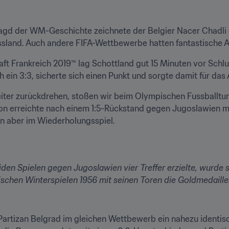
ljagd der WM-Geschichte zeichnete der Belgier Nacer Chadli 
ussland. Auch andere FIFA-Wettbewerbe hatten fantastische A
ft Frankreich 2019™ lag Schottland gut 15 Minuten vor Schlus
 ein 3:3, sicherte sich einen Punkt und sorgte damit für das
ter zurückdrehen, stoßen wir beim Olympischen Fussballturni
ion erreichte nach einem 1:5-Rückstand gegen Jugoslawien mi
nn aber im Wiederholungsspiel.
den Spielen gegen Jugoslawien vier Treffer erzielte, wurde 
schen Winterspielen 1956 mit seinen Toren die Goldmedaille
artizan Belgrad im gleichen Wettbewerb ein nahezu identis