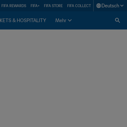
Deutsch
FIFA REWARDS
FIFA+
FIFA STORE
FIFA COLLECT
KETS & HOSPITALITY
Mehr