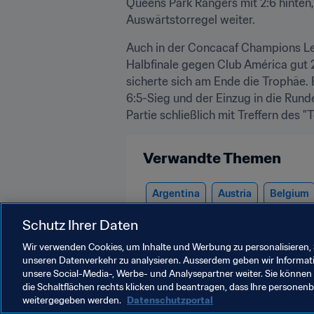
Queens Park Rangers mit 2:6 hinten
Auswärtstorregel weiter.
Auch in der Concacaf Champions Lea
Halbfinale gegen Club América gut 2
sicherte sich am Ende die Trophäe. 
6:5-Sieg und der Einzug in die Rund
Partie schließlich mit Treffern des 
Verwandte Themen
Argentina
Austria
Belgium
Peru
Portugal
Russia
Sc
Schutz Ihrer Daten
Wir verwenden Cookies, um Inhalte und Werbung zu personalisieren, 
unseren Datenverkehr zu analysieren. Ausserdem geben wir Informat
unsere Social-Media-, Werbe- und Analysepartner weiter. Sie können 
die Schaltflächen rechts klicken und beantragen, dass Ihre persone
weitergegeben werden.
Datenschutzportal