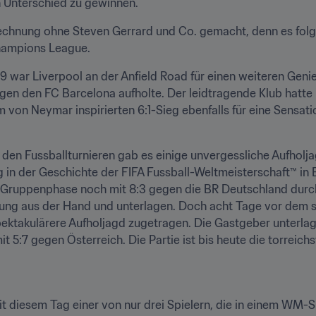
n Unterschied zu gewinnen.
echnung ohne Steven Gerrard und Co. gemacht, denn es folgt
Champions League.
9 war Liverpool an der Anfield Road für einen weiteren Genies
n den FC Barcelona aufholte. Der leidtragende Klub hatte i
 von Neymar inspirierten 6:1-Sieg ebenfalls für eine Sensati
en Fussballturnieren gab es einige unvergessliche Aufholja
er Gruppenphase noch mit 8:3 gegen die BR Deutschland durch
ung aus der Hand und unterlagen. Doch acht Tage vor dem 
ektakulärere Aufholjagd zugetragen. Die Gastgeber unterlage
t 5:7 gegen Österreich. Die Partie ist bis heute die torreic
t diesem Tag einer von nur drei Spielern, die in einem WM-Sp