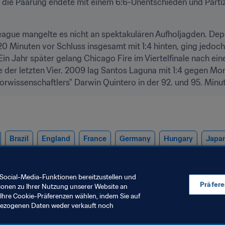
, die Paarung endete mit einem 6:6-Unentschieden und Parti
gue mangelte es nicht an spektakulären Aufholjagden. Depo
0 Minuten vor Schluss insgesamt mit 1:4 hinten, ging jedoch
Ein Jahr später gelang Chicago Fire im Viertelfinale nach ei
e der letzten Vier. 2009 lag Santos Laguna mit 1:4 gegen Mon
"Torwissenschaftlers" Darwin Quintero in der 92. und 95. Minu
Brazil
England
France
Germany
Hungary
Japa
otland
Serbia
Spain
Switzerland
USA
Congo DR
Social-Media-Funktionen bereitzustellen und
Präfer
ionen zu Ihrer Nutzung unserer Website an
Ihre Cookie-Präferenzen wählen, indem Sie auf
nbezogenen Daten weder verkauft noch