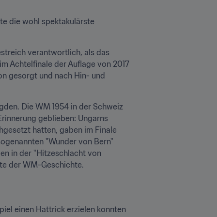
e die wohl spektakulärste 
treich verantwortlich, als das 
m Achtelfinale der Auflage von 2017 
on gesorgt und nach Hin- und 
gden. Die WM 1954 in der Schweiz 
ist für die wohl größte Überraschung in der Geschichte der FIFA Fussball-Weltmeisterschaft™ in Erinnerung geblieben: Ungarns 
gesetzt hatten, gaben im Finale 
sogenannten "Wunder von Bern" 
n in der "Hitzeschlacht von 
hste der WM-Geschichte.
iel einen Hattrick erzielen konnten 