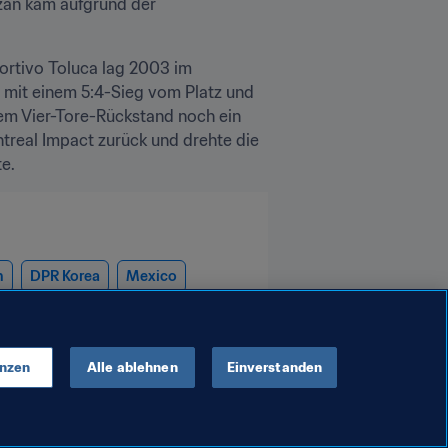
zan kam aufgrund der 
rtivo Toluca lag 2003 im 
 mit einem 5:4-Sieg vom Platz und 
nem Vier-Tore-Rückstand noch ein 
treal Impact zurück und drehte die 
te.
n
DPR Korea
Mexico
enzen
Alle ablehnen
Einverstanden