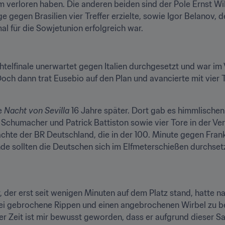
 verloren haben. Die anderen beiden sind der Pole Ernst Wil
e gegen Brasilien vier Treffer erzielte, sowie Igor Belanov, d
l für die Sowjetunion erfolgreich war.
htelfinale unerwartet gegen Italien durchgesetzt und war im 
och dann trat Eusebio auf den Plan und avancierte mit vier 
e 
Nacht von Sevilla
 16 Jahre später. Dort gab es himmlischen
 Schumacher und Patrick Battiston sowie vier Tore in der Ver
rachte der BR Deutschland, die in der 100. Minute gegen Frank
nde sollten die Deutschen sich im Elfmeterschießen durchset
r, der erst seit wenigen Minuten auf dem Platz stand, hatte
i gebrochene Rippen und einen angebrochenen Wirbel zu bekl
 der Zeit ist mir bewusst geworden, dass er aufgrund dieser 