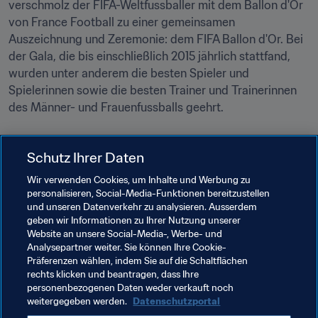
verschmolz der FIFA-Weltfussballer mit dem Ballon d'Or 
von France Football zu einer gemeinsamen 
Auszeichnung und Zeremonie: dem FIFA Ballon d'Or. Bei 
der Gala, die bis einschließlich 2015 jährlich stattfand, 
wurden unter anderem die besten Spieler und 
Spielerinnen sowie die besten Trainer und Trainerinnen 
des Männer- und Frauenfussballs geehrt.
Schutz Ihrer Daten
The Best
Wir verwenden Cookies, um Inhalte und Werbung zu
personalisieren, Social-Media-Funktionen bereitzustellen
und unseren Datenverkehr zu analysieren. Ausserdem
The Best FIFA Football Awards™ läutete 2016 eine neue 
geben wir Informationen zu Ihrer Nutzung unserer
Ära ein, um die besten Akteure des Weltfussballs zu 
Website an unsere Social-Media-, Werbe- und
ehren. Die erste Ausgabe fand in den TPC-Studios in 
Analysepartner weiter. Sie können Ihre Cookie-
Zürich statt. Die neue Galaveranstaltung involvierte die 
Präferenzen wählen, indem Sie auf die Schaltflächen
rechts klicken und beantragen, dass Ihre
Fans dank eines neuen Wahlverfahrens mehr als jemals 
personenbezogenen Daten weder verkauft noch
zuvor und ihre Stimmen zählten, um die besten Spieler 
weitergegeben werden.
Datenschutzportal
und Trainer 2016 sowohl im Männer- als auch im 