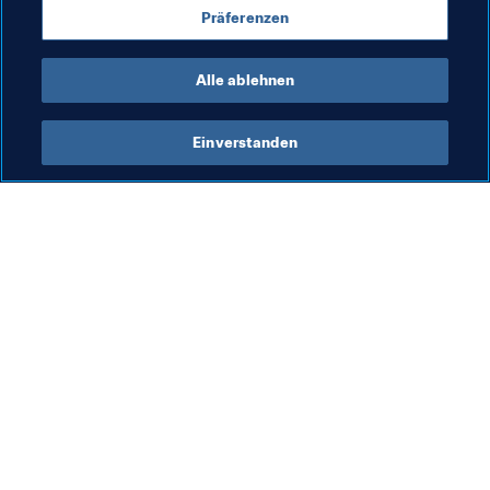
Frauenfussball zu finden. Zudem wurde erstmals der 
Präferenzen
neue FIFA-Fanpreis verliehen, der eine herausragende 
Aktion von den Anhängern würdigen soll.
Alle ablehnen
Einverstanden
Was die FIFA macht
Besuchen Sie auch
Legal
Alle Nachrichten und 
Themen
Transfersystem
Berichte und 
Frauenfussball
Dokumente
Fussballförderung
FIFA-Stiftung
Innovation
FIFA Museum
Talentförderung