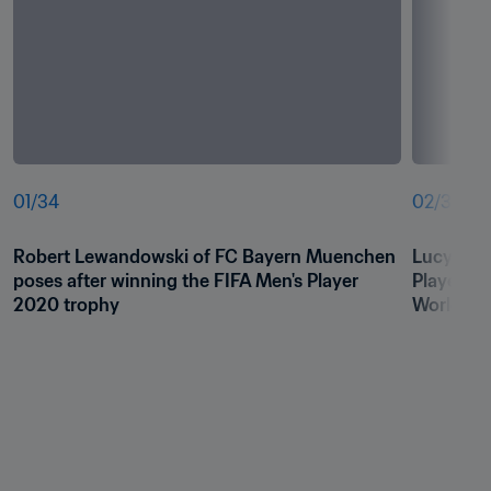
01
/
34
02
/
34
Robert Lewandowski of FC Bayern Muenchen 
Lucy Bron
poses after winning the FIFA Men's Player 
Player Aw
2020 trophy
World11 