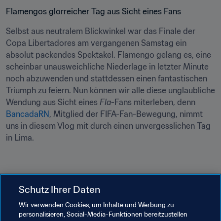
Flamengos glorreicher Tag aus Sicht eines Fans
Selbst aus neutralem Blickwinkel war das Finale der 
Copa Libertadores am vergangenen Samstag ein 
absolut packendes Spektakel. Flamengo gelang es, eine 
scheinbar unausweichliche Niederlage in letzter Minute 
noch abzuwenden und stattdessen einen fantastischen 
Triumph zu feiern. Nun können wir alle diese unglaubliche 
Wendung aus Sicht eines 
Fla
-Fans miterleben, denn 
BancadaRN
, Mitglied der FIFA-Fan-Bewegung, nimmt 
uns in diesem Vlog mit durch einen unvergesslichen Tag 
in Lima.
Schutz Ihrer Daten
Anerkennung für eine Pionierin
Wir verwenden Cookies, um Inhalte und Werbung zu
Joyce Cook ist die erste Frau mit Behinderung, die in die 
personalisieren, Social-Media-Funktionen bereitzustellen