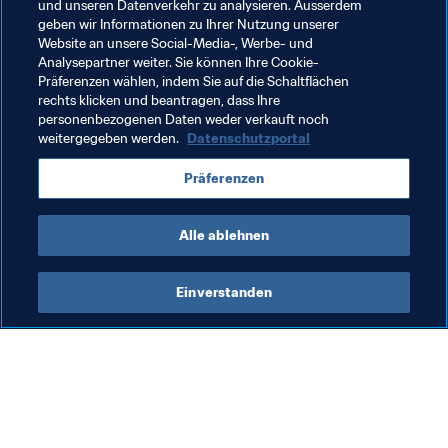
und unseren Datenverkehr zu analysieren. Ausserdem
Verbandsführung der FIFA gewählt wurde und eine der 
geben wir Informationen zu Ihrer Nutzung unserer
wichtigsten Stimmen für Entwicklung und Inklusion. Die 
Website an unsere Social-Media-, Werbe- und
Generalsekretärin der FIFA-Stiftung und Leiterin der 
Analysepartner weiter. Sie können Ihre Cookie-
FIFA-Abteilung für Soziale Verantwortung und 
Präferenzen wählen, indem Sie auf die Schaltflächen
rechts klicken und beantragen, dass Ihre
Ausbildung wurde in dieser Woche für die Auszeichnung 
personenbezogenen Daten weder verkauft noch
'Most Inspirational Woman in Sport' (Inspirierendste Frau 
weitergegeben werden.
Datenschutzportal
im Sport) nominiert. Cooks Äußerungen, die Vielfalt und 
Diversität in den Führungsebenen des Sports weiter 
Präferenzen
voranzutreiben, beeindruckten 
kubrailefutbol
, türkisches 
Mitglied der FIFA-Fan-Bewegung, ganz besonders.
Alle ablehnen
Einverstanden
Was die FIFA macht
Besuchen Sie auch