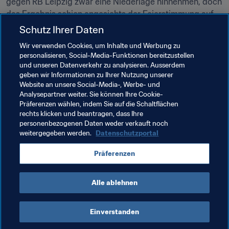
gegen RB Leipzig zwar eine Niederlage hinnehmen, doch 
das Ergebnis schien angesichts der Feierstimmung auf 
den Rängen zweitrangig zu sein. Schließlich war dies das 
Schutz Ihrer Daten
erste Erstligaspiel in der 53-jährigen Vereinsgeschichte. 
Wir verwenden Cookies, um Inhalte und Werbung zu
mynameistofik
 machte uns darauf aufmerksam, dass die 
personalisieren, Social-Media-Funktionen bereitzustellen
Fans auf den Tribünen Plakate mit Fotos von über 450 
und unseren Datenverkehr zu analysieren. Ausserdem
verstorbenen Union-Fans in die Höhe hielten, um diesen 
geben wir Informationen zu Ihrer Nutzung unserer
Website an unsere Social-Media-, Werbe- und
symbolisch die Möglichkeit zu geben, beim Bundesliga-
Analysepartner weiter. Sie können Ihre Cookie-
Debüt dabei zu sein.
Präferenzen wählen, indem Sie auf die Schaltflächen
rechts klicken und beantragen, dass Ihre
personenbezogenen Daten weder verkauft noch
weitergegeben werden.
Datenschutzportal
FIFA.COM
"Endlich dabei" in der Bundesliga
Präferenzen
Alle ablehnen
Einverstanden