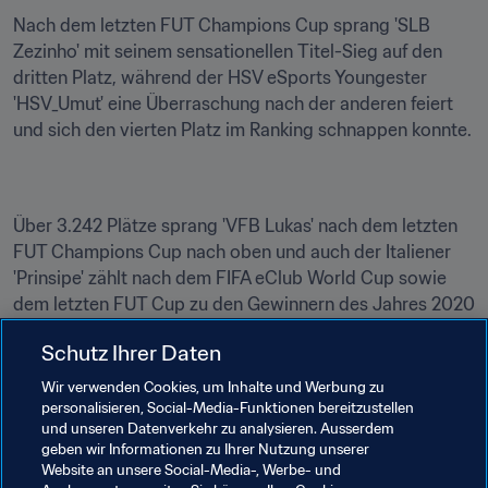
Nach dem letzten FUT Champions Cup sprang 'SLB 
Zezinho' mit seinem sensationellen Titel-Sieg auf den 
dritten Platz, während der HSV eSports Youngester 
'HSV_Umut' eine Überraschung nach der anderen feiert 
und sich den vierten Platz im Ranking schnappen konnte.
Über 3.242 Plätze sprang 'VFB Lukas' nach dem letzten 
FUT Champions Cup nach oben und auch der Italiener 
'Prinsipe' zählt nach dem FIFA eClub World Cup sowie 
dem letzten FUT Cup zu den Gewinnern des Jahres 2020 
und findet sich auf Platz 17 wieder.
Schutz Ihrer Daten
Auch auf der PlayStation ist Brasilien zusammen mit 
Wir verwenden Cookies, um Inhalte und Werbung zu
England die meistrepräsentierte Nation. Wir dürfen 
personalisieren, Social-Media-Funktionen bereitzustellen
gespannt sein, ob sich dies auch beim FIFA eNations Cup 
und unseren Datenverkehr zu analysieren. Ausserdem
geben wir Informationen zu Ihrer Nutzung unserer
2020 wiederspiegelt und die Nationen den amtierenden 
Website an unsere Social-Media-, Werbe- und
Nationen-Meister Frankreich den Titel streitig machen 