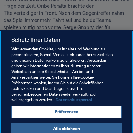
Frage der Zeit. Oribe Peralta brachte den 
Titelverteidiger in Front. Nach dem Gegentreffer nahm 
das Spiel immer mehr Fahrt auf und beide Teams 
spielten mutig nach vorne. Serge Gnabry, der für 
Goretzka in die Partie gekommen war, glich nur kurze 
Schutz Ihrer Daten
Zeit später aus. Nach einem Traumpass von Süle rannte 
Gnabry auf Talavera zu und schob den Ball am Torhüter 
Wir verwenden Cookies, um Inhalte und Werbung zu
personalisieren, Social-Media-Funktionen bereitzustellen
vorbei ins Netz. Jetzt ging es Schlag auf Schlag und 
und unseren Datenverkehr zu analysieren. Ausserdem
Mexiko ging durch Rodolfo Pizarro postwendend wieder 
geben wir Informationen zu Ihrer Nutzung unserer
in Führung. FIFA-Weltmeister Matthias Ginter setzte in 
Website an unsere Social-Media-, Werbe- und
der 78. Minute per Kopfball den Schlusspunkt zum 2:2, 
Analysepartner weiter. Sie können Ihre Cookie-
Präferenzen wählen, indem Sie auf die Schaltflächen
nachdem er von Brandt perfekt bedient wurde.
rechts klicken und beantragen, dass Ihre
personenbezogenen Daten weder verkauft noch
weitergegeben werden.
Datenschutzportal
Verwandte Themen
Präferenzen
Germany
Mexico
UEFA
Concacaf
Alle ablehnen