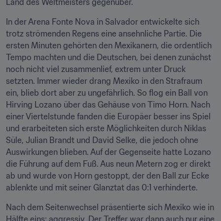
Land des Weltmeisters gegenüber.
In der Arena Fonte Nova in Salvador entwickelte sich 
trotz strömenden Regens eine ansehnliche Partie. Die 
ersten Minuten gehörten den Mexikanern, die ordentlich 
Tempo machten und die Deutschen, bei denen zunächst 
noch nicht viel zusammenlief, extrem unter Druck 
setzten. Immer wieder drang Mexiko in den Strafraum 
ein, blieb dort aber zu ungefährlich. So flog ein Ball von 
Hirving Lozano über das Gehäuse von Timo Horn. Nach 
einer Viertelstunde fanden die Europäer besser ins Spiel 
und erarbeiteten sich erste Möglichkeiten durch Niklas 
Süle, Julian Brandt und David Selke, die jedoch ohne 
Auswirkungen blieben. Auf der Gegenseite hatte Lozano 
die Führung auf dem Fuß. Aus neun Metern zog er direkt 
ab und wurde von Horn gestoppt, der den Ball zur Ecke 
ablenkte und mit seiner Glanztat das 0:1 verhinderte.
Nach dem Seitenwechsel präsentierte sich Mexiko wie in 
Hälfte eins: aggressiv. Der Treffer war dann auch nur eine 