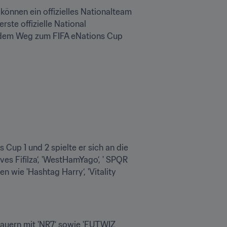
nnen ein offizielles Nationalteam 
ste offizielle National 
 dem Weg zum FIFA eNations Cup 
Cup 1 und 2 spielte er sich an die 
s Fifilza‘, 'WestHamYago‘, ' SPQR 
wie 'Hashtag Harry‘, 'Vitality 
lauern mit 'NR7‘ sowie 'FUTWIZ 