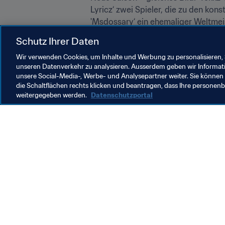
Lyricz‘ zwei Spieler, die zu den kons
'Msdossary‘ ein ehemaliger Weltmeis
konnte.
Schutz Ihrer Daten
Das gesamte Ranking ist 
hier
 verfüg
Wir verwenden Cookies, um Inhalte und Werbung zu personalisieren, 
unseren Datenverkehr zu analysieren. Ausserdem geben wir Informat
unsere Social-Media-, Werbe- und Analysepartner weiter. Sie können 
die Schaltflächen rechts klicken und beantragen, dass Ihre persone
weitergegeben werden.
Datenschutzportal
Was die FIFA macht
Besuch
Legal
Alle Na
Transfersystem
Bericht
Frauenfussball
FIFA-Sti
Fussballförderung
FIFA Mu
Innovation
Stellen 