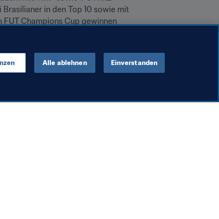
 Brasilianer in den Top 10 sowie mit 
inen FUT Champions Cup gewinnen 
enzen
Alle ablehnen
Einverstanden