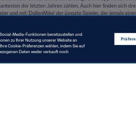
tantesten der letzten Jahren zählen. Auch hier finden sich drei
ter und mit 'DullenMike‘ der jüngste Spieler, der jemals e
bar.
Social-Media-Funktionen bereitzustellen und
Präfer
ionen zu Ihrer Nutzung unserer Website an
Ihre Cookie-Präferenzen wählen, indem Sie auf
nbezogenen Daten weder verkauft noch
en Sie auch
chrichten und Themen
e und Dokumente
ftung
seum
& Karriere