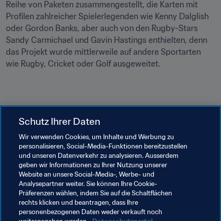
Reihe von Paketen zusammengestellt, die Karten mit 
Profilen zahlreicher Spielerlegenden wie Kenny Dalglish 
oder Gordon Banks, aber auch von den Rugby-Stars 
Sandy Carmichael und Gavin Hastings enthielten, denn 
das Projekt wurde mittlerweile auf andere Sportarten 
wie Rugby, Cricket oder Golf ausgeweitet.
Schutz Ihrer Daten
Weitere Projekte:
Wir verwenden Cookies, um Inhalte und Werbung zu
Der spanische Verband der Vereinigungen 
personalisieren, Social-Media-Funktionen bereitzustellen
ehemaliger Fussballer (FEAFV) realisierte 2018 mit 
und unseren Datenverkehr zu analysieren. Ausserdem
Unterstützung des Verbands für spanische 
geben wir Informationen zu Ihrer Nutzung unserer
Website an unsere Social-Media-, Werbe- und
Profifussballer (AFE) das Projekt "Gedächtnis 
Analysepartner weiter. Sie können Ihre Cookie-
auffrischen über den Fussball". Das Projekt sollte 
Präferenzen wählen, indem Sie auf die Schaltflächen
einen Beitrag dazu leisten, den kognitiven Verfall bei 
rechts klicken und beantragen, dass Ihre
älteren Menschen aufzuhalten und deren 
personenbezogenen Daten weder verkauft noch