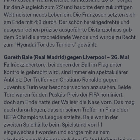
für den Ausgleich zum 2:2 und hauchte dem zukünftigen 
Weltmeister neues Leben ein. Die Franzosen setzten sich 
am Ende mit 4:3 durch. Der schön hereingedrehte und 
ausgesprochen präzise ausgeführte Distanzschuss gab 
dem Spiel die entscheidende Wende und wurde zu Recht 
zum "Hyundai Tor des Turniers" gewählt.
Gareth Bale (Real Madrid) gegen Liverpool – 26. Mai
Fallrückziehertore, bei denen der Ball im Flug unter 
Kontrolle gebracht wird, sind immer ein spektakulärer 
Anblick. Der Treffer von Cristiano Ronaldo gegen 
Juventus Turin war besonders schön anzusehen. Beide 
Tore waren für den Puskás-Preis der FIFA nominiert, 
doch am Ende hatte der Waliser die Nase vorn. Das mag 
auch daran liegen, dass er seinen Treffer im Finale der 
UEFA Champions League erzielte. Bale war in der 
zweiten Spielhälfte beim Spielstand von 1:1 
eingewechselt worden und sorgte mit seinem 
akrobatischen Kabinettstückchen für Verblüffung bei den 