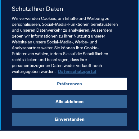
Irene López (Spanien) gegen Neuseeland – 28. 
Schutz Ihrer Daten
November
Bei den FIFA Frauen-Weltmeisterschaften, die dieses 
Wir verwenden Cookies, um Inhalte und Werbung zu
Jahr stattfanden, gab es eine ganze Reihe schöner Tore. 
personalisieren, Social-Media-Funktionen bereitzustellen
und unseren Datenverkehr zu analysieren. Ausserdem
Sie können sich die zehn schönsten der U-20-Frauen-
geben wir Informationen zu Ihrer Nutzung unserer
WM und die zehn schönsten der U-17-Frauen-WM hier 
Website an unsere Social-Media-, Werbe- und
noch einmal anschauen. Einen der spektakulärsten 
Analysepartner weiter. Sie können Ihre Cookie-
Treffer erzielte die spanische Mittelfeldspielerin, die das 
Präferenzen wählen, indem Sie auf die Schaltflächen
rechts klicken und beantragen, dass Ihre
Halbfinale der U-17-WM in Uruguay mit einem 
personenbezogenen Daten weder verkauft noch
wunderschönen Halbvolley für 
La Roja
 entschied. Bei 
weitergegeben werden.
Datenschutzportal
diesem Linksschuss kam es vor allem auf die richtige 
Positionierung an.
Präferenzen
Alle ablehnen
Einverstanden