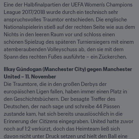
Eine der Halbfinalpartien der UEFA Women's Champions 
League 2017/2018 wurde durch ein technisch sehr 
anspruchsvolles Traumtor entschieden. Die englische 
Nationalspielerin stieß auf der rechten Seite wie aus dem 
Nichts in den leeren Raum vor und schloss einen 
schönen Spielzug des späteren Turniersiegers mit einem 
atemberaubenden Volleyschuss ab, den sie mit dem 
Spann des rechten Fußes ausführte – ein Zückerchen.
Ilkay Gündogan (Manchester City) gegen Manchester 
United – 11. November
Die Traumtore, die in den großen Derbys der 
europäischen Ligen fallen, haben immer einen Platz in 
den Geschichtsbüchern. Der besagte Treffer des 
Deutschen, der nach sage und schreibe 44 Pässen 
zustande kam, hat sich bereits unauslöschlich in die 
Erinnerung der 
Citizens
 eingegraben. United hatte zuvor 
noch auf 1:2 verkürzt, doch das Heimteam ließ sich 
davon nicht unter Druck setzen und hielt den Ball eine 