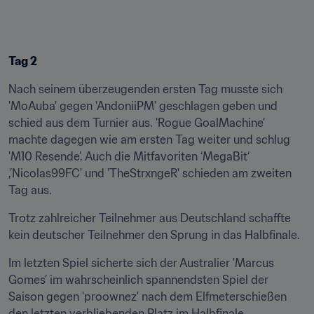
Tag 2
Nach seinem überzeugenden ersten Tag musste sich 
'MoAuba' gegen 'AndoniiPM' geschlagen geben und 
schied aus dem Turnier aus. 'Rogue GoalMachine’ 
machte dagegen wie am ersten Tag weiter und schlug 
'M10 Resende’. Auch die Mitfavoriten ‘MegaBit‘ 
,’Nicolas99FC' und 'TheStrxngeR' schieden am zweiten 
Tag aus.
Trotz zahlreicher Teilnehmer aus Deutschland schaffte 
kein deutscher Teilnehmer den Sprung in das Halbfinale.
Im letzten Spiel sicherte sich der Australier 'Marcus 
Gomes’ im wahrscheinlich spannendsten Spiel der 
Saison gegen 'proownez' nach dem Elfmeterschießen 
den letzten verbliebenden Platz im Halbfinale.