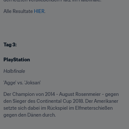
Alle Resultate 
HIER
.
Tag 3:
PlayStation
Halbfinale
'Agge' vs. 'Joksan'
Der Champion von 2014 - August Rosenmeier - gegen 
den Sieger des Continental Cup 2018. Der Amerikaner 
setzte sich dabei im Rückspiel im Elfmeterschießen 
gegen den Dänen durch.