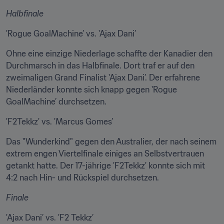
Halbfinale
'Rogue GoalMachine’ vs. 'Ajax Dani’
Ohne eine einzige Niederlage schaffte der Kanadier den 
Durchmarsch in das Halbfinale. Dort traf er auf den 
zweimaligen Grand Finalist 'Ajax Dani’. Der erfahrene 
Niederländer konnte sich knapp gegen 'Rogue 
GoalMachine’ durchsetzen.
'F2Tekkz' vs. 'Marcus Gomes’
Das "Wunderkind" gegen den Australier, der nach seinem 
extrem engen Viertelfinale einiges an Selbstvertrauen 
getankt hatte. Der 17-jährige 'F2Tekkz' konnte sich mit 
4:2 nach Hin- und Rückspiel durchsetzen.
Finale
'Ajax Dani’ vs. 'F2 Tekkz’