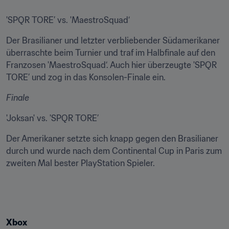
'SPQR TORE’ vs. 'MaestroSquad‘
Der Brasilianer und letzter verbliebender Südamerikaner 
überraschte beim Turnier und traf im Halbfinale auf den 
Franzosen 'MaestroSquad‘. Auch hier überzeugte 'SPQR 
TORE’ und zog in das Konsolen-Finale ein.
Finale
'Joksan' vs. 'SPQR TORE’
Der Amerikaner setzte sich knapp gegen den Brasilianer 
durch und wurde nach dem Continental Cup in Paris zum 
zweiten Mal bester PlayStation Spieler.
Xbox