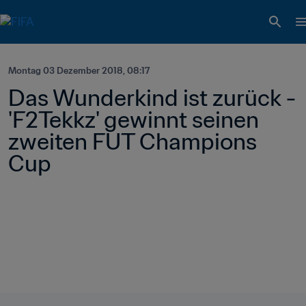
Montag 03 Dezember 2018, 08:17
Das Wunderkind ist zurück - 
'F2Tekkz' gewinnt seinen 
zweiten FUT Champions 
Cup