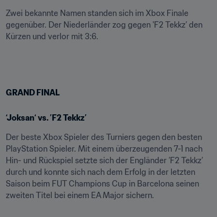
Zwei bekannte Namen standen sich im Xbox Finale 
gegenüber. Der Niederländer zog gegen 'F2 Tekkz’ den 
Kürzen und verlor mit 3:6.
GRAND FINAL
‘Joksan‘ vs. ’F2 Tekkz’
Der beste Xbox Spieler des Turniers gegen den besten 
PlayStation Spieler. Mit einem überzeugenden 7-1 nach 
Hin- und Rückspiel setzte sich der Engländer ’F2 Tekkz’ 
durch und konnte sich nach dem Erfolg in der letzten 
Saison beim FUT Champions Cup in Barcelona seinen 
zweiten Titel bei einem EA Major sichern.