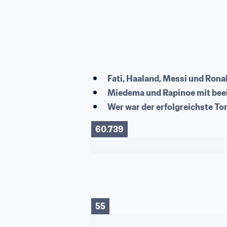
Fati, Haaland, Messi und Rona
Miedema und Rapinoe mit bee
Wer war der erfolgreichste To
60.739
55