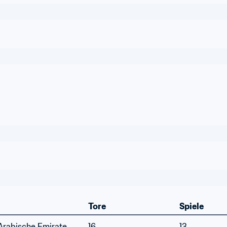
Tore
Spiele
 Arabische Emirate
16
13