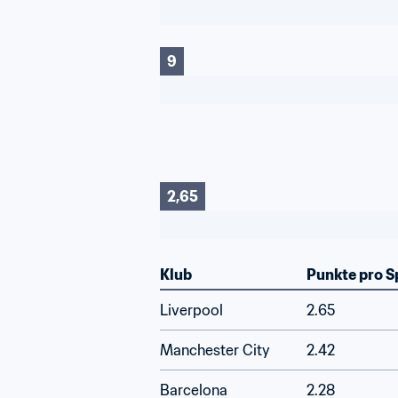
9
2,65
Klub
Punkte pro S
Liverpool
2.65
Manchester City
2.42
Barcelona
2.28