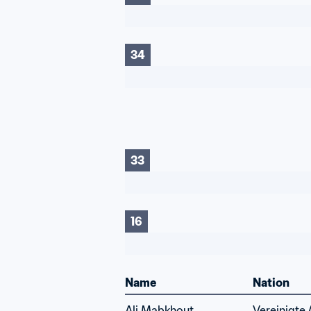
34
33
16
Name
Nation
Ali Mabkhout
Vereinigte