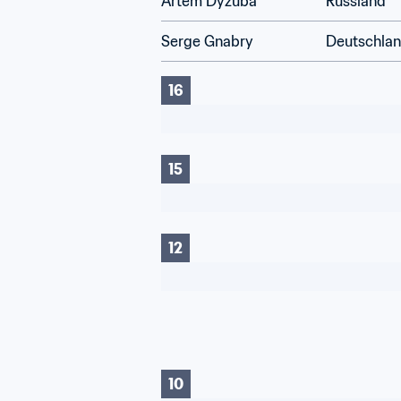
Artem Dyzuba
Russland
Serge Gnabry
Deutschla
16
15
12
10