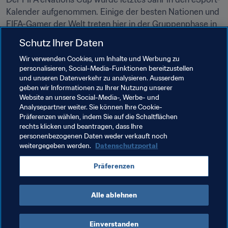
Kalender aufgenommen. Einige der besten Nationen und 
FIFA-Gamer der Welt treten hier in der Gruppenphase in 
einem einzigartigen Teamformat (zwei gegen zwei) an, 
Schutz Ihrer Daten
und zwar sowohl auf der Xbox als auch auf der 
Wir verwenden Cookies, um Inhalte und Werbung zu
PlayStation. Die beiden bestplatzierten Teams der vier 
personalisieren, Social-Media-Funktionen bereitzustellen
Gruppen ziehen jeweils in die K.-o.-Runde ein und haben 
und unseren Datenverkehr zu analysieren. Ausserdem
die Chance, den FIFA eNations Cup 2020 für sich zu 
geben wir Informationen zu Ihrer Nutzung unserer
entscheiden.
Website an unsere Social-Media-, Werbe- und
Analysepartner weiter. Sie können Ihre Cookie-
Die Qualifikationsphase zur Zusammenstellung der 
Präferenzen wählen, indem Sie auf die Schaltflächen
rechts klicken und beantragen, dass Ihre
Teams für den FIFA eNations Cup ist gerade im Gange. 
personenbezogenen Daten weder verkauft noch
Die teilnahmeberechtigten Mitgliedsverbände rund um 
weitergegeben werden.
Datenschutzportal
den Erdball führen dazu nationale 
Qualifikationswettbewerbe durch. Die Auslosung für den 
Präferenzen
FIFA eNations Cup 2020 findet vor Turnierbeginn im 
Frühjahr 2020 statt.
Alle ablehnen
Einverstanden