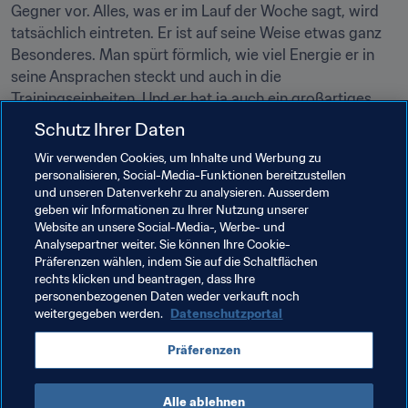
Gegner vor. Alles, was er im Lauf der Woche sagt, wird 
tatsächlich eintreten. Er ist auf seine Weise etwas ganz 
Besonderes. Man spürt förmlich, wie viel Energie er in 
seine Ansprachen steckt und auch in die 
Trainingseinheiten. Und er hat ja auch ein großartiges 
Team um sich herum aufgebaut. Es ist nicht nur er selbst. 
Schutz Ihrer Daten
Einfach alles ist absolut perfekt. Seine Art sorgt dafür, 
Wir verwenden Cookies, um Inhalte und Werbung zu
dass man es auch selbst versuchen will. Nicht er zu sein, 
personalisieren, Social-Media-Funktionen bereitzustellen
aber genau so engagiert und leidenschaftlich zu sein, wie 
und unseren Datenverkehr zu analysieren. Ausserdem
er es als Trainer ist.
geben wir Informationen zu Ihrer Nutzung unserer
Website an unsere Social-Media-, Werbe- und
Analysepartner weiter. Sie können Ihre Cookie-
Präferenzen wählen, indem Sie auf die Schaltflächen
rechts klicken und beantragen, dass Ihre
personenbezogenen Daten weder verkauft noch
weitergegeben werden.
Datenschutzportal
Verwandte Themen
Präferenzen
Türkiye
England
France
Alle ablehnen