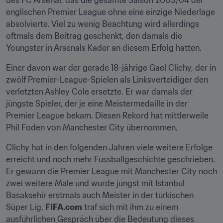
des FC Arsenal, das die gesamte Saison 2003/04 der 
englischen Premier League ohne eine einzige Niederlage 
absolvierte. Viel zu wenig Beachtung wird allerdings 
oftmals dem Beitrag geschenkt, den damals die 
Youngster in Arsenals Kader an diesem Erfolg hatten.
Einer davon war der gerade 18-jährige Gael Clichy, der in 
zwölf Premier-League-Spielen als Linksverteidiger den 
verletzten Ashley Cole ersetzte. Er war damals der 
jüngste Spieler, der je eine Meistermedaille in der 
Premier League bekam. Diesen Rekord hat mittlerweile 
Phil Foden von Manchester City übernommen.
Clichy hat in den folgenden Jahren viele weitere Erfolge 
erreicht und noch mehr Fussballgeschichte geschrieben. 
Er gewann die Premier League mit Manchester City noch 
zwei weitere Male und wurde jüngst mit Istanbul 
Basaksehir erstmals auch Meister in der türkischen 
Süper Lig. 
FIFA.com
 traf sich mit ihm zu einem 
ausführlichen Gespräch über die Bedeutung dieses 