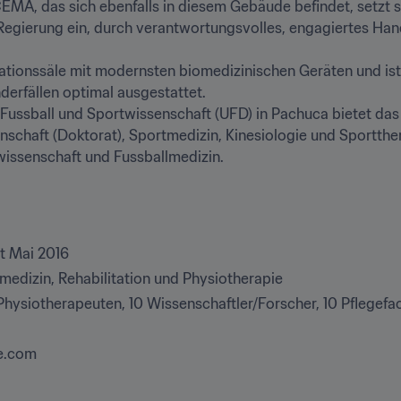
MA, das sich ebenfalls in diesem Gebäude befindet, setzt si
Regierung ein, durch verantwortungsvolles, engagiertes Han
ionssäle mit modernsten biomedizinischen Geräten und ist d
erfällen optimal ausgestattet.

 Fussball und Sportwissenschaft (UFD) in Pachuca bietet das
schaft (Doktorat), Sportmedizin, Kinesiologie und Sportther
wissenschaft und Fussballmedizin.
t Mai 2016
medizin, Rehabilitation und Physiotherapie
Physiotherapeuten, 10 Wissenschaftler/Forscher, 10 Pflegefa
e.com