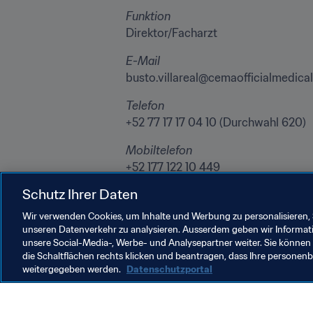
Funktion
Direktor/Facharzt
E-Mail
busto.villareal@cemaofficialmedica
Telefon
+52 77 17 17 04 10 (Durchwahl 620)
Mobiltelefon
+52 177 122 10 449
Schutz Ihrer Daten
Adresse
Sports Medicine Clinic, San Agustin
Wir verwenden Cookies, um Inhalte und Werbung zu personalisieren, 
unseren Datenverkehr zu analysieren. Ausserdem geben wir Informat
unsere Social-Media-, Werbe- und Analysepartner weiter. Sie können 
die Schaltflächen rechts klicken und beantragen, dass Ihre persone
weitergegeben werden.
Datenschutzportal