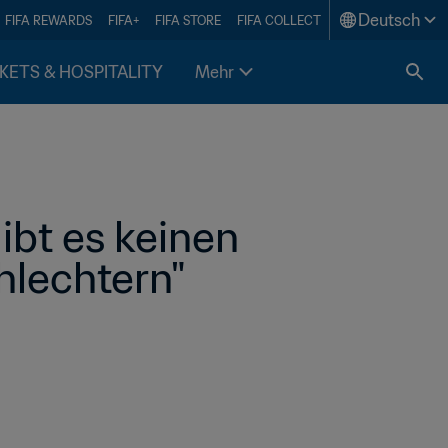
Deutsch
FIFA REWARDS
FIFA+
FIFA STORE
FIFA COLLECT
KETS & HOSPITALITY
Mehr
ibt es keinen 
hlechtern"