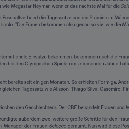
g wie Megastar Neymar, wenn er das nächste Mal für die 
Sel
e Fussballverband die Tagessätze und die Prämien im Männer
oclo. "Die Frauen bekommen also genau so viel wie die Männ
internationale Einsätze bekommen, bekommen auch die Frauen
en bei den Olympischen Spielen im kommenden Jahr erhalten
ht bereits seit einigen Monaten. So erhielten Formiga, Andre
n gleichen Tagessatz wie Alisson, Thiago Silva, Casemiro, F
wischen den Geschlechtern. Der CBF behandelt Frauen und Mä
kündigte außerdem zwei weitere große Schritte für den Fraue
am-Manager der Frauen-
Seleção
 geräumt. Nun wird diese Posi