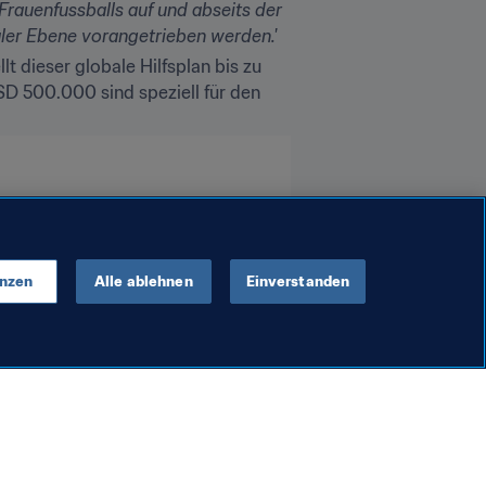
Frauenfussballs auf und abseits der 
ler Ebene vorangetrieben werden.'
 wurde am 25. Juni 2020 verabschiedet. In drei Phasen stellt dieser globale Hilfsplan bis zu 
SD 500.000 sind speziell für den 
enzen
Alle ablehnen
Einverstanden