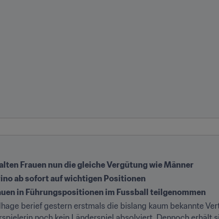
rhalten Frauen nun die gleiche Vergütung wie Männer
rino ab sofort auf wichtigen Positionen
auen in Führungspositionen im Fussball teilgenommen
dhage berief gestern erstmals die bislang kaum bekannte Verte
spielerin noch kein Länderspiel absolviert. Dennoch erhält s