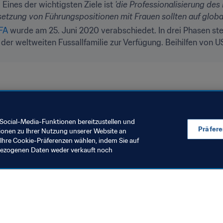
. Eines der wichtigsten Ziele ist 
'die Professionalisierung des 
etzung von Führungspositionen mit Frauen sollten auf globa
IFA
 der weltweiten Fussallfamilie zur Verfügung. Beihilfen von U
Social-Media-Funktionen bereitzustellen und
Präfer
ionen zu Ihrer Nutzung unserer Website an
Ihre Cookie-Präferenzen wählen, indem Sie auf
nbezogenen Daten weder verkauft noch
en Sie auch