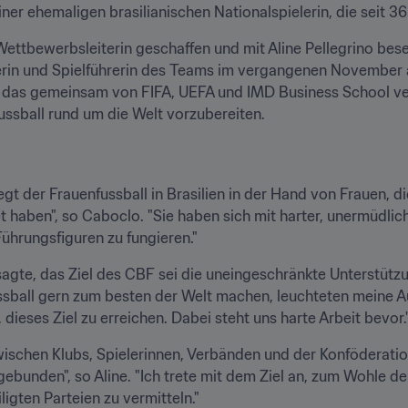
iner ehemaligen brasilianischen Nationalspielerin, die seit 36
tbewerbsleiterin geschaffen und mit Aline Pellegrino beset
gerin und Spielführerin des Teams im vergangenen November 
, das gemeinsam von FIFA, UEFA und IMD Business School vera
ussball rund um die Welt vorzubereiten.
t der Frauenfussball in Brasilien in der Hand von Frauen, die
 haben", so Caboclo. "Sie haben sich mit harter, unermüdlich
Führungsfiguren zu fungieren."
sagte, das Ziel des CBF sei die uneingeschränkte Unterstützu
sball gern zum besten der Welt machen, leuchteten meine Au
n, dieses Ziel zu erreichen. Dabei steht uns harte Arbeit bevor.
zwischen Klubs, Spielerinnen, Verbänden und der Konföderation
ebunden", so Aline. "Ich trete mit dem Ziel an, zum Wohle der
ligten Parteien zu vermitteln."