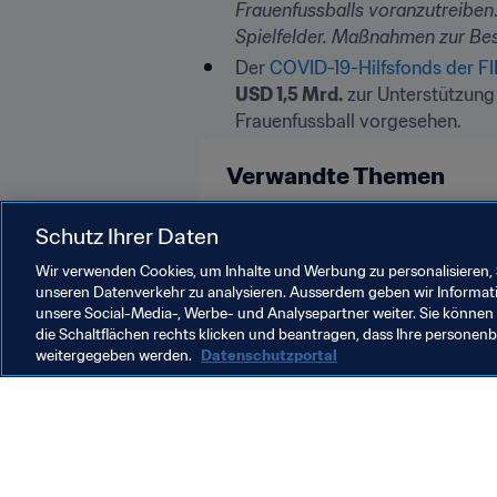
Frauenfussballs voranzutreiben
Spielfelder. Maßnahmen zur Bes
Der 
COVID-19-Hilfsfonds der F
USD 1,5 Mrd.
 zur Unterstützung
Frauenfussball vorgesehen.
Verwandte Themen
Brazil
Schutz Ihrer Daten
Wir verwenden Cookies, um Inhalte und Werbung zu personalisieren, 
unseren Datenverkehr zu analysieren. Ausserdem geben wir Informat
unsere Social-Media-, Werbe- und Analysepartner weiter. Sie können 
die Schaltflächen rechts klicken und beantragen, dass Ihre persone
weitergegeben werden.
Datenschutzportal
Was die FIFA macht
Besuch