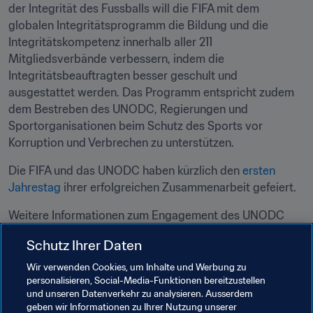
der Integrität des Fussballs will die FIFA mit dem 
globalen Integritätsprogramm die Bildung und die 
Integritätskompetenz innerhalb aller 211 
Mitgliedsverbände verbessern, indem die 
Integritätsbeauftragten besser geschult und 
ausgestattet werden. Das Programm entspricht zudem 
dem Bestreben des UNODC, Regierungen und 
Sportorganisationen beim Schutz des Sports vor 
Die FIFA und das UNODC haben kürzlich den 
ersten 
Jahrestag
 ihrer erfolgreichen Zusammenarbeit gefeiert.
Weitere Informationen zum Engagement des UNODC 
zum Schutz des Sports vor Korruption und Verbrechen 
Schutz Ihrer Daten
sind 
HIER
 zu finden.
Wir verwenden Cookies, um Inhalte und Werbung zu
Weitere Informationen zum globalen FIFA-
personalisieren, Social-Media-Funktionen bereitzustellen
Integritätsprogramm und zur FIFA Integritätsabteilung 
und unseren Datenverkehr zu analysieren. Ausserdem
geben wir Informationen zu Ihrer Nutzung unserer
sind 
HIER
 zu finden.