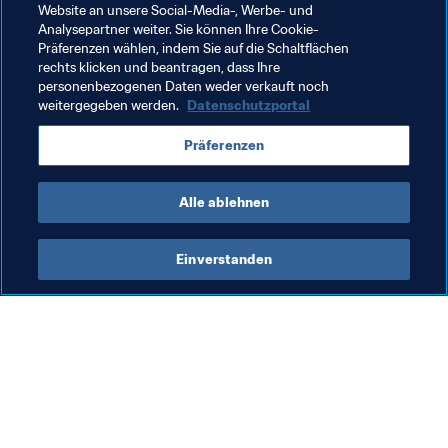
Website an unsere Social-Media-, Werbe- und
Analysepartner weiter. Sie können Ihre Cookie-
Präferenzen wählen, indem Sie auf die Schaltflächen
rechts klicken und beantragen, dass Ihre
Verwandte Themen
personenbezogenen Daten weder verkauft noch
weitergegeben werden.
Datenschutzportal
Integrität
Recht
Organisation
Präferenzen
Organisation
CAF
Alle ablehnen
Einverstanden
Was die FIFA macht
Besuchen Sie auch
Legal
Alle Nachrichten und 
Themen