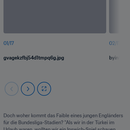
01
/
17
02
/
17
gvagekzfbj54d1tmpq6g.jpg
byinldks
Doch woher kommt das Faible eines jungen Engländers 
für die Bundesliga-Stadien? "Als wir in der Türkei im 
Urlaub waren, wollten wir ein Ipswich-Spiel schauen, 