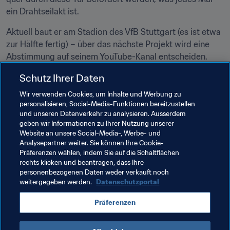
ein Drahtseilakt ist.
Aktuell baut er am Stadion des VfB Stuttgart (es ist etwa 
zur Hälfte fertig) – über das nächste Projekt wird eine 
Abstimmung auf seinem YouTube-Kanal entscheiden. 
"Meine Freunde wollen, dass ich die Premier League 
Schutz Ihrer Daten
baue, ich habe auch Wünsche für das Camp Nou, oder 
Stadien aus Peru, Mexiko, Brasilien oder Argentinien." 
Wir verwenden Cookies, um Inhalte und Werbung zu
personalisieren, Social-Media-Funktionen bereitzustellen
Zunächst aber will er alle Stadien der 1. und 2. Bundesliga 
und unseren Datenverkehr zu analysieren. Ausserdem
konstruieren – und vermutlich noch einige Reisen nach 
geben wir Informationen zu Ihrer Nutzung unserer
Deutschland unternehmen.
Website an unsere Social-Media-, Werbe- und
Analysepartner weiter. Sie können Ihre Cookie-
Präferenzen wählen, indem Sie auf die Schaltflächen
rechts klicken und beantragen, dass Ihre
personenbezogenen Daten weder verkauft noch
weitergegeben werden.
Datenschutzportal
Verwandte Themen
Präferenzen
Germany
England