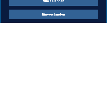
Alle ablehnen
Einverstanden
Was die FIFA macht
Besuchen Sie auch
Legal
Alle Nachrichten und 
Themen
Transfersystem
Berichte und 
Frauenfussball
Dokumente
Fussballförderung
FIFA-Stiftung
Innovation
FIFA Museum
Talentförderung
Stellen & Karriere
Organisation von Turnieren
Nachhaltigkeit