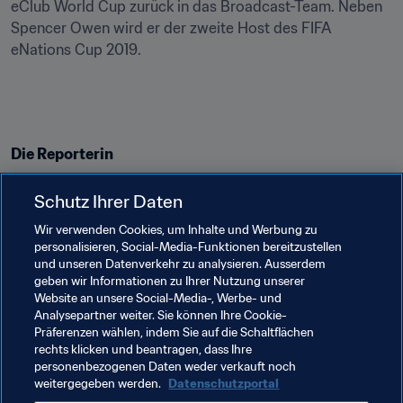
eClub World Cup zurück in das Broadcast-Team. Neben 
Spencer Owen wird er der zweite Host des FIFA 
eNations Cup 2019.
Die Reporterin
Änna West
Schutz Ihrer Daten
Die gebürtige Amerikanerin wird in ihrer Rolle die Spieler 
Wir verwenden Cookies, um Inhalte und Werbung zu
nach den Partien interviewen und zusätzlich auf dem 
personalisieren, Social-Media-Funktionen bereitzustellen
FIFA eWorld Cup Twitter
-Kanal zu finden sein um euch 
und unseren Datenverkehr zu analysieren. Ausserdem
exklusive Einblicke vor und während dem Turnier zu 
geben wir Informationen zu Ihrer Nutzung unserer
geben.
Website an unsere Social-Media-, Werbe- und
Analysepartner weiter. Sie können Ihre Cookie-
Schalte am 13. und 14. April ein und erlebe den FIFA 
Präferenzen wählen, indem Sie auf die Schaltflächen
rechts klicken und beantragen, dass Ihre
eNations Cup 2019 live aus London. Das Event wird auf 
personenbezogenen Daten weder verkauft noch
weitergegeben werden.
Datenschutzportal
Twitter