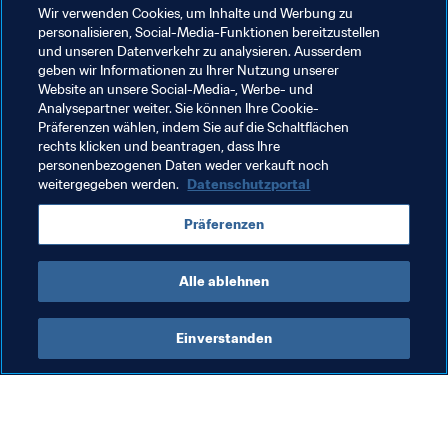
Wir verwenden Cookies, um Inhalte und Werbung zu
personalisieren, Social-Media-Funktionen bereitzustellen
*Dieser Artikel gehört zu einer Reihe, in der 
FIFA.com
und unseren Datenverkehr zu analysieren. Ausserdem
fortlaufend über Nichtregierungsorganisationen 
geben wir Informationen zu Ihrer Nutzung unserer
berichtet, die im Rahmen von 
Football for Hope
 aktiv 
Website an unsere Social-Media-, Werbe- und
sind, der globalen FIFA-Initiative zur Verbesserung der 
Analysepartner weiter. Sie können Ihre Cookie-
Präferenzen wählen, indem Sie auf die Schaltflächen
Lebensumstände junger Menschen durch Fussball.*
rechts klicken und beantragen, dass Ihre
personenbezogenen Daten weder verkauft noch
weitergegeben werden.
Datenschutzportal
Verwandte Themen
Präferenzen
Tanzania
CAF
Alle ablehnen
Einverstanden