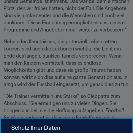
unsere Gemeinde ist immens. Das war bei dem einfachen 
Platz, den wir früher hatten, nicht der Fall. Die Angebote 
sind viel umfassender und die Menschen sind noch viel 
dankbarer. Diese Einrichtung ermöglicht es uns, unsere 
Programme und Angebote immer weiter zu verbessern."
Neben den Kenntnissen, die potenziell Leben retten 
können, sind auch die Lektionen wichtig, die Licht am 
Ende des langen, dunklen Tunnels versprechen. Wenn 
man den Kindern vermittelt, dass es endlose 
Möglichkeiten gibt und dass sie große Träume haben 
können, wirkt sich dies auf eine ganze Generation aus. In 
Iringa wird der Fussball eingesetzt, um genau dies zu tun.
"Die Trainer vermitteln uns Stärke", so Cleopatra zum 
Abschluss. "Sie ermutigen uns zu vielen Dingen. Sie 
bringen uns bei, nie die Hoffnung aufzugeben. 
Football 
for Hope
 bedeutet ja, dass man die Hoffnung nicht 
aufgibt. Selbst wenn man etwas tun möchte, das 
Schutz Ihrer Daten
niemand zuvor je getan hat, muss man es tun."