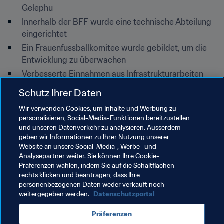
Gelephu
Innerhalb der BFF wurde eine technische Abteilung 
eingerichtet
Ein Frauenfussballkomitee wurde gebildet, um die 
Entwicklung zu überwachen
Verbesserte Einnahmen aus Infrastrukturarbeiten 
helfen der BFF bei der zukünftigen Nachhaltigkeit
Schutz Ihrer Daten
Dieser Artikel ist Teil unserer "Das globale Spiel"-Serie, 
Wir verwenden Cookies, um Inhalte und Werbung zu
die sich auf Fussball außerhalb des Rampenlichts 
personalisieren, Social-Media-Funktionen bereitzustellen
konzentriert. Nächste Woche schauen wir uns Fussball 
und unseren Datenverkehr zu analysieren. Ausserdem
auf der Osterinsel an.
geben wir Informationen zu Ihrer Nutzung unserer
Website an unsere Social-Media-, Werbe- und
Analysepartner weiter. Sie können Ihre Cookie-
Präferenzen wählen, indem Sie auf die Schaltflächen
rechts klicken und beantragen, dass Ihre
personenbezogenen Daten weder verkauft noch
weitergegeben werden.
Datenschutzportal
Verwandte Themen
Präferenzen