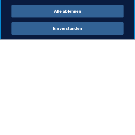
Bhutan
Alle ablehnen
Einverstanden
Was die FIFA macht
Besuchen Sie auch
Legal
Alle Nachrichten und 
Themen
Transfersystem
Berichte und 
Frauenfussball
Dokumente
Fussballförderung
FIFA-Stiftung
Innovation
FIFA Museum
Talentförderung
Stellen & Karriere
Organisation von Turnieren