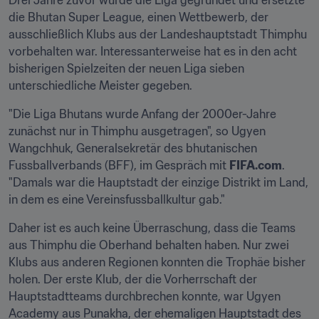
Drei Jahre zuvor wurde die Liga gegründet und ersetzte 
die Bhutan Super League, einen Wettbewerb, der 
ausschließlich Klubs aus der Landeshauptstadt Thimphu 
vorbehalten war. Interessanterweise hat es in den acht 
bisherigen Spielzeiten der neuen Liga sieben 
unterschiedliche Meister gegeben.
"Die Liga Bhutans wurde Anfang der 2000er-Jahre 
zunächst nur in Thimphu ausgetragen", so Ugyen 
Wangchhuk, Generalsekretär des bhutanischen 
Fussballverbands (BFF), im Gespräch mit 
FIFA.com
. 
"Damals war die Hauptstadt der einzige Distrikt im Land, 
in dem es eine Vereinsfussballkultur gab."
Daher ist es auch keine Überraschung, dass die Teams 
aus Thimphu die Oberhand behalten haben. Nur zwei 
Klubs aus anderen Regionen konnten die Trophäe bisher 
holen. Der erste Klub, der die Vorherrschaft der 
Hauptstadtteams durchbrechen konnte, war Ugyen 
Academy aus Punakha, der ehemaligen Hauptstadt des 