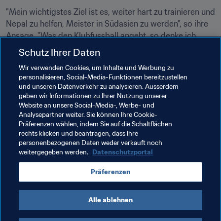
"Mein wichtigstes Ziel ist es, weiter hart zu trainieren und 
Nepal zu helfen, Meister in Südasien zu werden", so ihre 
Ansage. "Was den Klubfussball angeht, so denke ich 
darüber nach, meine Karriere nach Möglichkeit in Europa 
Schutz Ihrer Daten
fortzusetzen, wenn sich dazu eine Gelegenheit ergibt."
Wir verwenden Cookies, um Inhalte und Werbung zu
personalisieren, Social-Media-Funktionen bereitzustellen
"Der Fussball hat mein Leben völlig verändert. Früher 
und unseren Datenverkehr zu analysieren. Ausserdem
kannte mich niemand, doch nun habe ich mir dank des 
geben wir Informationen zu Ihrer Nutzung unserer
Fussballs einen Namen gemacht. Das Land glaubt an 
Website an unsere Social-Media-, Werbe- und
mich und ich bin stolz darauf, dass ich als Fussballerin 
Analysepartner weiter. Sie können Ihre Cookie-
Präferenzen wählen, indem Sie auf die Schaltflächen
meines Landes bekannt geworden bin."
rechts klicken und beantragen, dass Ihre
personenbezogenen Daten weder verkauft noch
weitergegeben werden.
Datenschutzportal
Verwandte Themen
Präferenzen
Nepal
Alle ablehnen