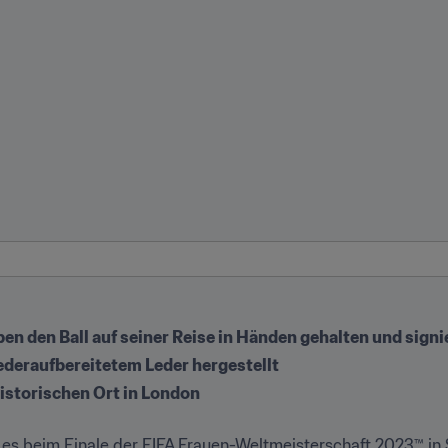
n den Ball auf seiner Reise in Händen gehalten und signi
iederaufbereitetem Leder hergestellt 
historischen Ort in London
d es beim Finale der FIFA Frauen-Weltmeisterschaft 2023™ in