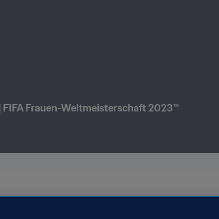
 | FIFA Frauen-Weltmeisterschaft 2023™
FIFA Frauen-Weltmeisterschaft Australien & Neuseeland 2023™