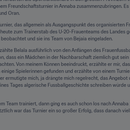
inem Freundschaftsturnier in Annaba zusammenzubringen. Es
 und Oran.
rnier, das allgemein als Ausgangspunkt des organisierten Frau
e heute zum Trainerstab des U-20-Frauenteams des Landes geh
 beobachtet und sie ins Team von Bejaia eingeladen.
rzählte Belala ausführlich von den Anfängen des Frauenfussball
, dass ein Mädchen in der Nachbarschaft ziemlich gut sein so
ten. Von meinem Können beeindruckt, erzählte er mir, dass 
n einige Spielerinnen gefunden und erzählte von einem Turni
er ermutigte mich, ja drängte mich regelrecht, das Angebot 
 eines Tages algerische Fussballgeschichte schreiben würde u
em Team trainiert, dann ging es auch schon los nach Annaba z
ztlich war das Turnier ein so großer Erfolg, dass danach viele