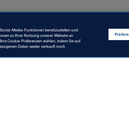
Social-Media-Funktionen bereitzustellen und
Präfer
ionen zu Ihrer Nutzung unserer Website an
Ihre Cookie-Präferenzen wählen, indem Sie auf
nbezogenen Daten weder verkauft noch
en Sie auch
chrichten und Themen
e und Dokumente
ftung
seum
& Karriere