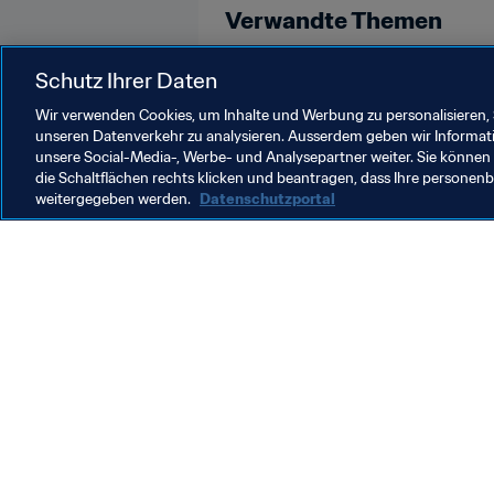
Verwandte Themen
Algeria
Schutz Ihrer Daten
Wir verwenden Cookies, um Inhalte und Werbung zu personalisieren, 
unseren Datenverkehr zu analysieren. Ausserdem geben wir Informat
unsere Social-Media-, Werbe- und Analysepartner weiter. Sie können 
die Schaltflächen rechts klicken und beantragen, dass Ihre persone
weitergegeben werden.
Datenschutzportal
Was die FIFA macht
Besuch
Legal
Alle Na
Transfersystem
Bericht
Frauenfussball
FIFA-Sti
Fussballförderung
FIFA Mu
Innovation
Stellen 