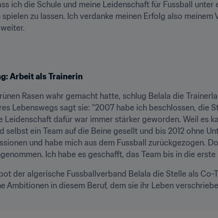
ass ich die Schule und meine Leidenschaft für Fussball unter 
spielen zu lassen. Ich verdanke meinen Erfolg also meinem V
weiter.
g: Arbeit als Trainerin
ünen Rasen wahr gemacht hatte, schlug Belala die Trainerlau
res Lebenswegs sagt sie: "2007 habe ich beschlossen, die St
ne Leidenschaft dafür war immer stärker geworden. Weil es k
 selbst ein Team auf die Beine gesellt und bis 2012 ohne U
sionen und habe mich aus dem Fussball zurückgezogen. Doc
enommen. Ich habe es geschafft, das Team bis in die erste L
ot der algerische Fussballverband Belala die Stelle als Co-T
he Ambitionen in diesem Beruf, dem sie ihr Leben verschriebe