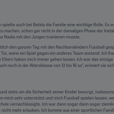
n spielte auch bei Belala die Familie eine wichtige Rolle. Es wa
 zu machen, schon gar nicht in der damaligen Phase der Insta
ss Nadia mit den Jungen trainieren musste.
tlich den ganzen Tag mit den Nachbarskindern Fussball gespiel
Tür, wenn ein Spiel gegen ein anderes Team anstand. Ich fra
e Eltern haben mich immer gehen lassen. Ich war das einzige
ch noch in der Altersklasse von 12 bis 16 so", erinnert sie sich
und stets um die Sicherheit seiner Kinder besorgt, insbeson
 mich sehr unterstützt und mich Fussball spielen lassen, weil 
hule vernachlässigte. Ich war dann sogar dann sogar ziemlich
t nicht mehr erlauben. Ich komme aus einer sportlichen Famil