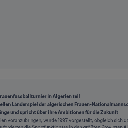
auenfussballturnier in Algerien teil
ziellen Länderspiel der algerischen Frauen-Nationalmanns
fänge und spricht über ihre Ambitionen für die Zukunft
rien voranzubringen, wurde 1997 vorgestellt, obgleich sich da
ans forderten die Sportfunktionäre in den größten Provinzen Al