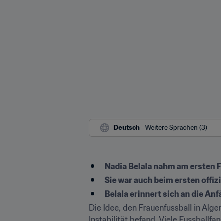
Deutsch
 - Weitere Sprachen (3)
Nadia Belala nahm am ersten Fr
Sie war auch beim ersten offi
Belala erinnert sich an die An
Die Idee, den Frauenfussball in Alge
Instabilität befand. Viele Fussballf