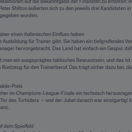
 Reaktionen auf die Bekanntgabe der Finalisten zu erfahren: 
eter Shilton äußerten sich zu den jeweils drei Kandidaten in 
 gegeben wurden.
e Ausbildung für Trainer gibt. Sie haben ein tiefgreifendes Vers
 Manager hervorgebracht. Das Land hat einfach ein Gespür daf
t man ein ausgeprägtes taktisches Bewusstsein, und das ist seh
tzeug für den Trainerberuf. Das trägt sicher dazu bei, dass 
eher im Champions-League-Finale ein technisch herausragend
Tor des Torhüters  – und der Jubel danach war einzigartig! I
tanz.