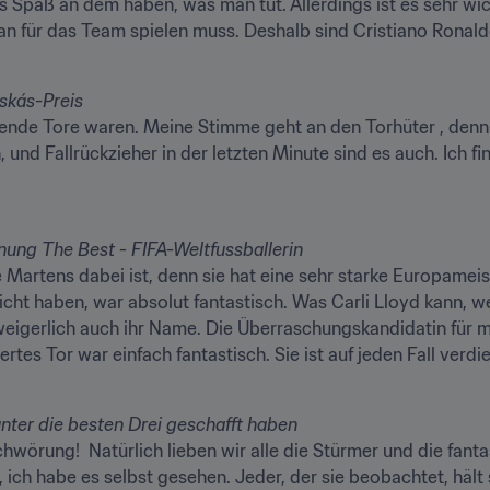
 Spaß an dem haben, was man tut. Allerdings ist es sehr wi
an für das Team spielen muss. Deshalb sind Cristiano Ronald
gende Tore waren. Meine Stimme geht an den Torhüter , denn s
, und Fallrückzieher in der letzten Minute sind es auch. Ich f
 Martens dabei ist, denn sie hat eine sehr starke Europameist
ht haben, war absolut fantastisch. Was Carli Lloyd kann, we
nweigerlich auch ihr Name. Die Überraschungskandidatin für m
rtes Tor war einfach fantastisch. Sie ist auf jeden Fall verdi
hwörung!  Natürlich lieben wir alle die Stürmer und die fantast
 ich habe es selbst gesehen. Jeder, der sie beobachtet, hält s