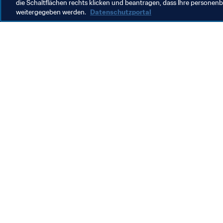
die Schaltflächen rechts klicken und beantragen, dass Ihre persone
weitergegeben werden.
Datenschutzportal
Was die FIFA macht
Besuch
Legal
Alle Na
Transfersystem
Bericht
Frauenfussball
FIFA-Sti
Fussballförderung
FIFA Mu
Innovation
Stellen 
Talentförderung
Organisation von Turnieren
Nachhaltigkeit
Menschenrechte und Antidiskriminierung
Gesundheit und Medizin