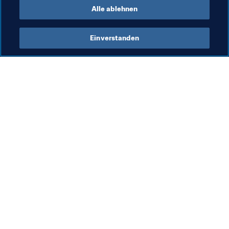
Alle ablehnen
Einverstanden
Was die FIFA macht
Besuchen Sie auch
Legal
Alle Nachrichten und 
Themen
Transfersystem
Berichte und 
Frauenfussball
Dokumente
Fussballförderung
FIFA-Stiftung
Innovation
FIFA Museum
Talentförderung
Stellen & Karriere
Organisation von Turnieren
Nachhaltigkeit