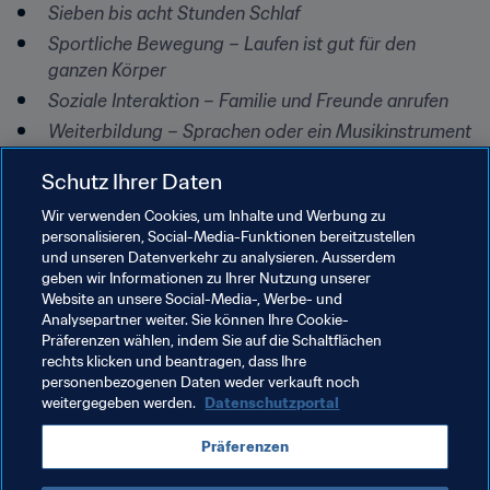
Sieben bis acht Stunden Schlaf
Sportliche Bewegung – Laufen ist gut für den 
ganzen Körper
Soziale Interaktion – Familie und Freunde anrufen
Weiterbildung – Sprachen oder ein Musikinstrument 
lernen oder ein Buch lesen
Schutz Ihrer Daten
Ausreichend trinken
Wir verwenden Cookies, um Inhalte und Werbung zu
Ernährung – mindestens eine Mahlzeit am Tag sollte 
personalisieren, Social-Media-Funktionen bereitzustellen
nahrhaft sein
und unseren Datenverkehr zu analysieren. Ausserdem
Abschalten – Tun Sie Dinge, die Ihnen Spaß machen
geben wir Informationen zu Ihrer Nutzung unserer
Website an unsere Social-Media-, Werbe- und
Analysepartner weiter. Sie können Ihre Cookie-
Präferenzen wählen, indem Sie auf die Schaltflächen
rechts klicken und beantragen, dass Ihre
personenbezogenen Daten weder verkauft noch
weitergegeben werden.
Datenschutzportal
Verwandte Themen
Präferenzen
Organisation