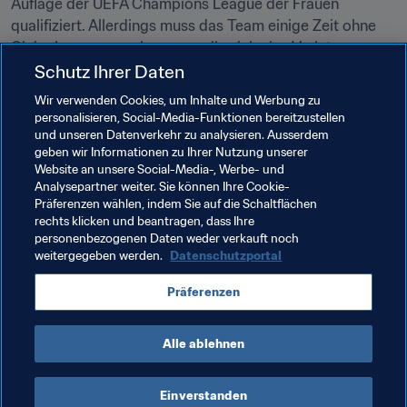
Auflage der UEFA Champions League der Frauen 
qualifiziert. Allerdings muss das Team einige Zeit ohne 
Claire Lavogez auskommen, die sich eine Verletzung 
zuzog. Paris Saint-Germain hingegen feierte einen klaren 
Schutz Ihrer Daten
4:0-Sieg bei Saint-Etienne, zu dem Marie-Laure Delie 
Wir verwenden Cookies, um Inhalte und Werbung zu
zwei Tore beitrug.
personalisieren, Social-Media-Funktionen bereitzustellen
und unseren Datenverkehr zu analysieren. Ausserdem
Die ersten Drei: Lyon (72 Punkte), Paris Saint-Germain 
geben wir Informationen zu Ihrer Nutzung unserer
(69), Montpellier (61)
Website an unsere Social-Media-, Werbe- und
Analysepartner weiter. Sie können Ihre Cookie-
Präferenzen wählen, indem Sie auf die Schaltflächen
rechts klicken und beantragen, dass Ihre
Verwandte Themen
personenbezogenen Daten weder verkauft noch
weitergegeben werden.
Datenschutzportal
Czechia
France
Germany
Italy
Japan
Präferenzen
Spain
Sweden
AFC
UEFA
Alle ablehnen
Einverstanden