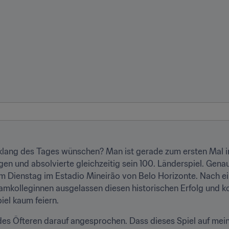
lang des Tages wünschen? Man ist gerade zum ersten Mal in
gen und absolvierte gleichzeitig sein 100. Länderspiel. Gena
 am Dienstag im Estadio Mineirão von Belo Horizonte. Nach e
eamkolleginnen ausgelassen diesen historischen Erfolg und ko
iel kaum feiern.
es Öfteren darauf angesprochen. Dass dieses Spiel auf mein 1