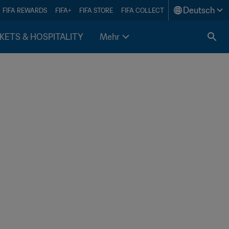
Deutsch
FIFA REWARDS
FIFA+
FIFA STORE
FIFA COLLECT
KETS & HOSPITALITY
Mehr