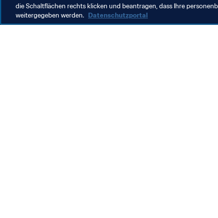
die Schaltflächen rechts klicken und beantragen, dass Ihre persone
weitergegeben werden.
Datenschutzportal
Was die FIFA macht
Besuch
Legal
Alle Na
Transfersystem
Bericht
Frauenfussball
FIFA-Sti
Fussballförderung
FIFA Mu
Innovation
Stellen 
Talentförderung
Organisation von Turnieren
Nachhaltigkeit
Menschenrechte und Antidiskriminierung
Gesundheit und Medizin