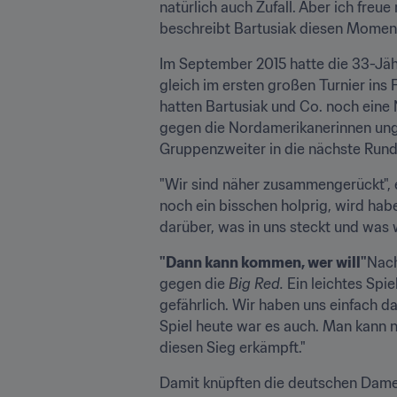
natürlich auch Zufall. Aber ich freu
beschreibt Bartusiak diesen Moment
Im September 2015 hatte die 33-Jäh
gleich im ersten großen Turnier ins 
hatten Bartusiak und Co. noch eine 
gegen die Nordamerikanerinnen unge
Gruppenzweiter in die nächste Runde
"Wir sind näher zusammengerückt", er
noch ein bisschen holprig, wird ha
darüber, was in uns steckt und was 
"Dann kann kommen, wer will"
Nach
gegen die
 Big Red.
 Ein leichtes Spi
gefährlich. Wir haben uns einfach da
Spiel heute war es auch. Man kann n
diesen Sieg erkämpft."
Damit knüpften die deutschen Damen