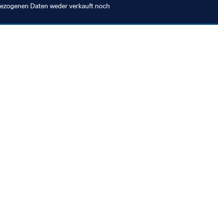
nbezogenen Daten weder verkauft noch
en Sie auch
chrichten und Themen
e und Dokumente
ftung
seum
& Karriere