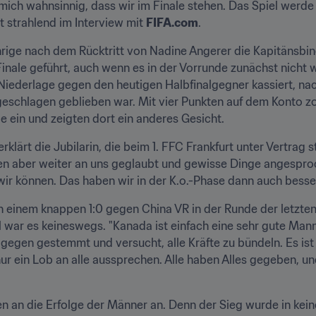
e mich wahnsinnig, dass wir im Finale stehen. Das Spiel werde 
 strahlend im Interview mit 
FIFA.com
.
rige nach dem Rücktritt von Nadine Angerer die Kapitänsb
Finale geführt, auch wenn es in der Vorrunde zunächst nicht wi
Niederlage gegen den heutigen Halbfinalgegner kassiert, na
schlagen geblieben war. Mit vier Punkten auf dem Konto zo
 ein und zeigten dort ein anderes Gesicht.
klärt die Jubilarin, die beim 1. FFC Frankfurt unter Vertrag 
ben aber weiter an uns geglaubt und gewisse Dinge angespro
wir können. Das haben wir in der K.o.-Phase dann auch besser
 einem knappen 1:0 gegen China VR in der Runde der letzten Vi
el war es keineswegs. "Kanada ist einfach eine sehr gute Manns
gegen gestemmt und versucht, alle Kräfte zu bündeln. Es ist 
ur ein Lob an alle aussprechen. Alle haben Alles gegeben, 
 an die Erfolge der Männer an. Denn der Sieg wurde in kein