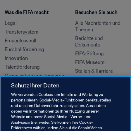
Was die FIFA macht
Besuchen Sie auch
Legal
Alle Nachrichten und 
Themen
Transfersystem
Berichte und 
Frauenfussball
Dokumente
Fussballförderung
FIFA-Stiftung
Innovation
FIFA Museum
Talentförderung
Stellen & Karriere
Organisation von Turnieren
Nachhaltigkeit
Schutz Ihrer Daten
Menschenrechte und 
Wir verwenden Cookies, um Inhalte und Werbung zu
Antidiskriminierung
personalisieren, Social-Media-Funktionen bereitzustellen
und unseren Datenverkehr zu analysieren. Ausserdem
Gesundheit und Medizin
geben wir Informationen zu Ihrer Nutzung unserer
Bildungsinitiativen
Website an unsere Social-Media-, Werbe- und
Analysepartner weiter. Sie können Ihre Cookie-
Präferenzen wählen, indem Sie auf die Schaltflächen