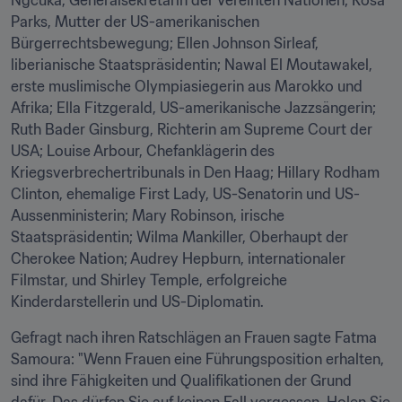
Ngcuka, Generalsekretärin der Vereinten Nationen; Rosa 
Parks, Mutter der US-amerikanischen 
Bürgerrechtsbewegung; Ellen Johnson Sirleaf, 
liberianische Staatspräsidentin; Nawal El Moutawakel, 
erste muslimische Olympiasiegerin aus Marokko und 
Afrika; Ella Fitzgerald, US-amerikanische Jazzsängerin; 
Ruth Bader Ginsburg, Richterin am Supreme Court der 
USA; Louise Arbour, Chefanklägerin des 
Kriegsverbrechertribunals in Den Haag; Hillary Rodham 
Clinton, ehemalige First Lady, US-Senatorin und US-
Aussenministerin; Mary Robinson, irische 
Staatspräsidentin; Wilma Mankiller, Oberhaupt der 
Cherokee Nation; Audrey Hepburn, internationaler 
Filmstar, und Shirley Temple, erfolgreiche 
Kinderdarstellerin und US-Diplomatin.
Gefragt nach ihren Ratschlägen an Frauen sagte Fatma 
Samoura: "Wenn Frauen eine Führungsposition erhalten, 
sind ihre Fähigkeiten und Qualifikationen der Grund 