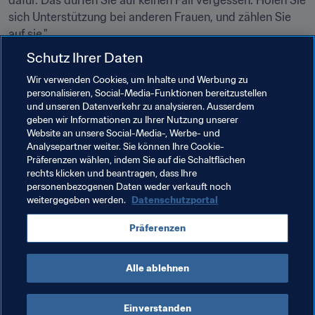
dafür. Das dürfen Sie auf keinen Fall vergessen. Holen Sie 
sich Unterstützung bei anderen Frauen, und zählen Sie 
auf sie."
Schutz Ihrer Daten
Das IWF, das 1974 in den USA von Elinor "Elly" 
Guggenheimer, der Präsidentin der Planungskommission 
Wir verwenden Cookies, um Inhalte und Werbung zu
personalisieren, Social-Media-Funktionen bereitzustellen
von New York, gegründet wurde, vernetzt erfolgreiche 
und unseren Datenverkehr zu analysieren. Ausserdem
Frauen verschiedenster Bereiche, bietet ihnen ein Forum 
geben wir Informationen zu Ihrer Nutzung unserer
zum Ideen- und Erfahrungsaustausch und fördert global 
Website an unsere Social-Media-, Werbe- und
und lokal weibliche Führungskräfte. Weltweit zählt es 
Analysepartner weiter. Sie können Ihre Cookie-
Präferenzen wählen, indem Sie auf die Schaltflächen
über 7000 Mitglieder.
rechts klicken und beantragen, dass Ihre
personenbezogenen Daten weder verkauft noch
weitergegeben werden.
Datenschutzportal
Verwandte Themen
Präferenzen
Organisation
Senegal
Alle ablehnen
Einverstanden