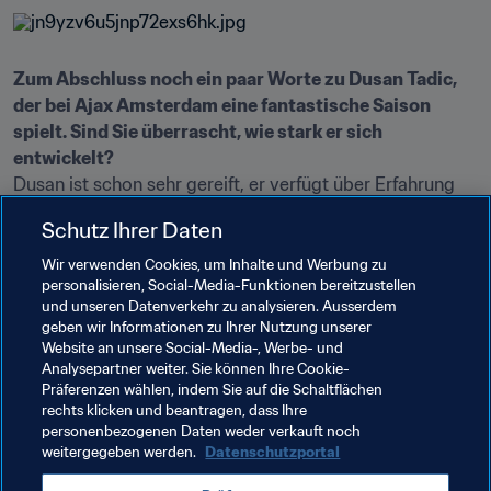
Zum Abschluss noch ein paar Worte zu Dusan Tadic, 
der bei Ajax Amsterdam eine fantastische Saison 
spielt. Sind Sie überrascht, wie stark er sich 
entwickelt?
Dusan ist schon sehr gereift, er verfügt über Erfahrung 
und Führungsqualitäten. Seine Leistungen sind 
Schutz Ihrer Daten
herausragend und absolut hochklassig. Der Wechsel des 
Klubs hat ihm offensichtlich sehr gut getan. Ajax gehört 
Wir verwenden Cookies, um Inhalte und Werbung zu
personalisieren, Social-Media-Funktionen bereitzustellen
zu den besten europäischen Klubs und Dusan Tadic 
und unseren Datenverkehr zu analysieren. Ausserdem
gehört zu den besten europäischen Spielern. Das 
geben wir Informationen zu Ihrer Nutzung unserer
beweist er Spiel um Spiel auf Neue. Daher bin ich auch 
Website an unsere Social-Media-, Werbe- und
gar nicht überrascht. Alles, was Tadic widerfährt, hat er 
Analysepartner weiter. Sie können Ihre Cookie-
Präferenzen wählen, indem Sie auf die Schaltflächen
sich selbst verdient.
rechts klicken und beantragen, dass Ihre
personenbezogenen Daten weder verkauft noch
weitergegeben werden.
Datenschutzportal
Verwandte Themen