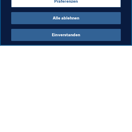
Präferenzen
Serbia
Alle ablehnen
Einverstanden
Was die FIFA macht
Besuchen Sie auch
Legal
Alle Nachrichten und 
Themen
Transfersystem
Berichte und 
Frauenfussball
Dokumente
Fussballförderung
FIFA-Stiftung
Innovation
FIFA Museum
Talentförderung
Stellen & Karriere