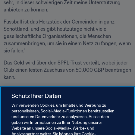
sehr, in dieser schwierigen Zeit meine Unterstützung 
anbieten zu können.
Fussball ist das Herzstück der Gemeinden in ganz 
Schottland, und es gibt heutzutage nicht viele 
gesellschaftliche Organisationen, die Menschen 
zusammenbringen, um sie in einem Netz zu fangen, wenn 
sie fallen."
Das Geld wird über den SPFL-Trust verteilt, wobei jeder 
Club einen festen Zuschuss von 50.000 GBP beantragen 
kann.
Auch in den kommenden Jahren werde er gemeinsam 
Schutz Ihrer Daten
mit anderen Organisationen weitere Mittel zur Verfügung 
stellen.
Wir verwenden Cookies, um Inhalte und Werbung zu
personalisieren, Social-Media-Funktionen bereitzustellen
und unseren Datenverkehr zu analysieren. Ausserdem
Ist Anderson Ihr Favorit auf den FIFA Fanpreis?
Dann 
geben wir Informationen zu Ihrer Nutzung unserer
stimmen Sie jetzt für Ihren Favoriten ab!
Website an unsere Social-Media-, Werbe- und
Analysepartner weiter. Sie können Ihre Cookie-