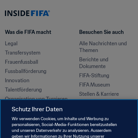
Was die FIFA macht
Besuchen Sie auch
Legal
Alle Nachrichten und 
Themen
Transfersystem
Berichte und 
Frauenfussball
Dokumente
Fussballförderung
FIFA-Stiftung
Innovation
FIFA Museum
Talentförderung
Stellen & Karriere
Organisation von Turnieren
Nachhaltigkeit
Schutz Ihrer Daten
Menschenrechte und 
Wir verwenden Cookies, um Inhalte und Werbung zu
Antidiskriminierung
personalisieren, Social-Media-Funktionen bereitzustellen
und unseren Datenverkehr zu analysieren. Ausserdem
Gesundheit und Medizin
geben wir Informationen zu Ihrer Nutzung unserer