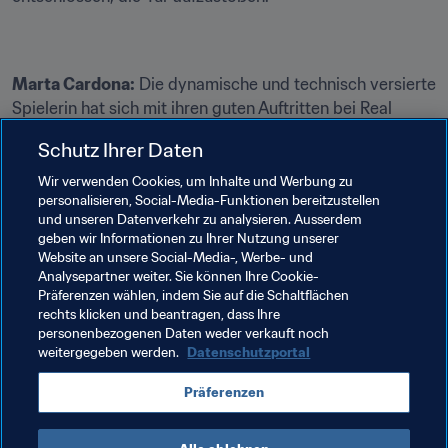
Marta Cardona:
 Die dynamische und technisch versierte 
Spielerin hat sich mit ihren guten Auftritten bei Real 
Sociedad zunächst einen Platz im spanischen 
Schutz Ihrer Daten
Nationalteam und dann einen Wechsel zu Real Madrid 
erarbeitet. Für die 25-jährige kommt die 
Wir verwenden Cookies, um Inhalte und Werbung zu
personalisieren, Social-Media-Funktionen bereitzustellen
Herausforderung gerade zur rechten Zeit. Mit ihr und 
und unseren Datenverkehr zu analysieren. Ausserdem
Jakobsson im Duo dürfte der Angriff der 
Königlichen
 für 
geben wir Informationen zu Ihrer Nutzung unserer
Furore sorgen.
Website an unsere Social-Media-, Werbe- und
Analysepartner weiter. Sie können Ihre Cookie-
Präferenzen wählen, indem Sie auf die Schaltflächen
rechts klicken und beantragen, dass Ihre
personenbezogenen Daten weder verkauft noch
weitergegeben werden.
Datenschutzportal
Verwandte Themen
Präferenzen
Spain