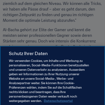
ziemlich auf dem gleichen Niveau. Wir können alle Tricks, 
wir haben alle Pässe drauf – aber es geht darum, den 
richtigen Zeitpunkt zu finden und genau im richtigen 
Moment die optimale Leistung abzurufen."
Al-Bacha gehört zur Elite der Gamer und kennt die 
meisten seiner professionellen Gegner sowie deren 
Stärken sehr genau. Doch wie intensiv die Konkurrenz 
auch immer sein mag – wenn die Controller beiseite 
gelegt sind, beginnt die Zeit, die Al-Bacha in der FIFA 
Schutz Ihrer Daten
eSports-Szene ganz besonders genießt.
Wir verwenden Cookies, um Inhalte und Werbung zu
personalisieren, Social-Media-Funktionen bereitzustellen
"Ich denke, dass wir wirklich eine sehr gute Community 
und unseren Datenverkehr zu analysieren. Ausserdem
haben. Alle sind sehr nett zueinander und jeder 
geben wir Informationen zu Ihrer Nutzung unserer
unterstützt den anderen. Ich denke, dass man sich 
Website an unsere Social-Media-, Werbe- und
Analysepartner weiter. Sie können Ihre Cookie-
gegenseitig mit viel Respekt begegnet. Wir sind alle cool 
Präferenzen wählen, indem Sie auf die Schaltflächen
und locker und alle verhalten sich sehr professionell.
rechts klicken und beantragen, dass Ihre
personenbezogenen Daten weder verkauft noch
Ich hoffe, dass das so bleibt, auch wenn wir uns nun 
weitergegeben werden.
Datenschutzportal
allmählich der entscheidenden Phase der Saison nähern 