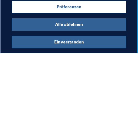
und die Spannung immer weiter steigt!"
Präferenzen
Alle ablehnen
Einverstanden
Was die FIFA macht
Besuchen Sie auch
Legal
Alle Nachrichten und 
Themen
Transfersystem
Berichte und 
Frauenfussball
Dokumente
Fussballförderung
FIFA-Stiftung
Innovation
FIFA Museum
Talentförderung