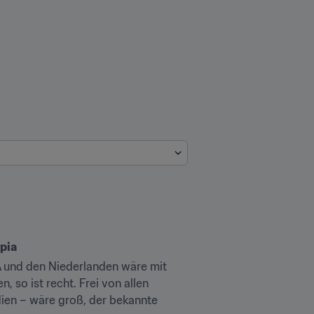
mpia
A und den Niederlanden wäre mit 
so ist recht. Frei von allen 
ien – wäre groß, der bekannte 