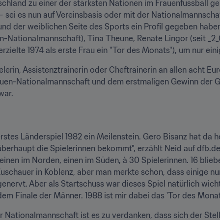
schland zu einer der stärksten Nationen im Frauenfussball ge
– sei es nun auf Vereinsbasis oder mit der Nationalmannschaft
d der weiblichen Seite des Sports ein Profil gegeben haben.
n-Nationalmannschaft), Tina Theune, Renate Lingor (seit _2_0
rzielte 1974 als erste Frau ein "Tor des Monats"), um nur ein
ielerin, Assistenztrainerin oder Cheftrainerin an allen acht Eu
rauen-Nationalmannschaft und dem erstmaligen Gewinn der 
war.
rstes Länderspiel 1982 ein Meilenstein. Gero Bisanz hat da he
berhaupt die Spielerinnen bekommt", erzählt Neid auf dfb.de.
einen im Norden, einen im Süden, à 30 Spielerinnen. 16 blieb
uschauer in Koblenz, aber man merkte schon, dass einige nur
genervt. Aber als Startschuss war dieses Spiel natürlich wic
dem Finale der Männer. 1988 ist mir dabei das 'Tor des Monat
 Nationalmannschaft ist es zu verdanken, dass sich der Stell