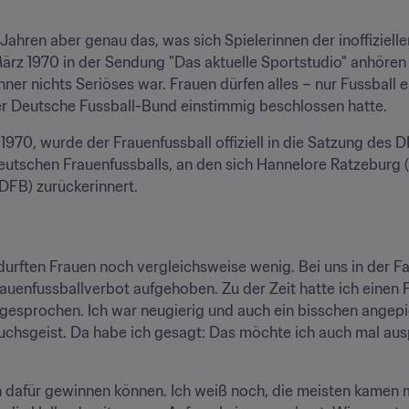
ahren aber genau das, was sich Spielerinnen der inoffizielle
z 1970 in der Sendung "Das aktuelle Sportstudio" anhören mu
er nichts Seriöses war. Frauen dürfen alles – nur Fussball eb
der Deutsche Fussball-Bund einstimmig beschlossen hatte.
 1970, wurde der Frauenfussball offiziell in die Satzung des
eutschen Frauenfussballs, an den sich Hannelore Ratzeburg (V
DFB) zurückerinnert.
durften Frauen noch vergleichsweise wenig. Bei uns in der Fami
auenfussballverbot aufgehoben. Zu der Zeit hatte ich einen Fr
esprochen. Ich war neugierig und auch ein bisschen angepiek
sgeist. Da habe ich gesagt: Das möchte ich auch mal auspro
n dafür gewinnen können. Ich weiß noch, die meisten kamen