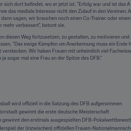
ich dort befindet, wo er jetzt ist. "Erfolg war und ist das A
ne das mediale Interesse nicht den Zulauf in den Vereinen. A
 dann sagen, wir brauchen noch einen Co-Trainer oder einen 
mehr verbessert", betont sie.
on diesen Weg fortzusetzen, zu gestalten, zu motivieren und 
ssen. "Das ewige Kämpfen um Anerkennung muss ein Ende ha
t verstecken. Wir haben Frauen mit unheimlich viel Fachwiss
in ja sogar mal eine Frau an der Spitze des DFB."
sball wird offiziell in die Satzung des DFB aufgenommen
rrstadt gewinnt die erste deutsche Meisterschaft
ch gewinnt den erstmals ausgespielten DFB-Pokalwettbewer
rspiel der (inzwischen) offiziellen Frauen-Nationalmannscha