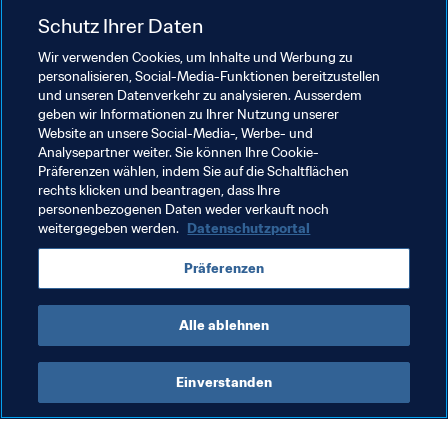
Treffer gegen Argentinien machten den Franzosen 
Schutz Ihrer Daten
zudem zum zweitjüngsten Doppeltorschützen bei der 
Weltmeisterschaft. Jünger war erneut nur die 
Wir verwenden Cookies, um Inhalte und Werbung zu
personalisieren, Social-Media-Funktionen bereitzustellen
brasilianische Fussballlegende im Finale 1958 gegen 
und unseren Datenverkehr zu analysieren. Ausserdem
Schweden (17 Jahre und 8 Monate, siehe oben).
geben wir Informationen zu Ihrer Nutzung unserer
Website an unsere Social-Media-, Werbe- und
Analysepartner weiter. Sie können Ihre Cookie-
Zitat
Präferenzen wählen, indem Sie auf die Schaltflächen
rechts klicken und beantragen, dass Ihre
personenbezogenen Daten weder verkauft noch
weitergegeben werden.
Datenschutzportal
"Wenn Kylian weiter so meine Rekorde jagt, muss ich 
wohl noch mal die Fussballschuhe schnüren
"
, twitterte 
Präferenzen
Pelé. "Der König bleibt immer der König", antwortete 
Mbappé darauf.
Alle ablehnen
Einverstanden