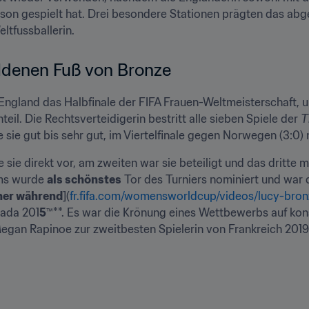
on gespielt hat. Drei besondere Stationen prägten das abgela
ltfussballerin.
goldenen Fuß von Bronze
England das Halbfinale der FIFA Frauen-Weltmeisterschaft, u
l. Die Rechtsverteidigerin bestritt alle sieben Spiele der 
T
e sie gut bis sehr gut, im Viertelfinale gegen Norwegen (3:0) 
 sie direkt vor, am zweiten war sie beteiligt und das dritte mac
ms wurde 
als schönstes
ner während
](
fr.fifa.com/womensworldcup/videos/lucy-bron
ada 201
5
™**. Es war die Krönung eines Wettbewerbs auf kon
Megan Rapinoe zur zweitbesten Spielerin von Frankreich 201