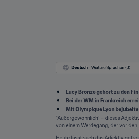
Deutsch
 - Weitere Sprachen (3)
Lucy Bronze gehört zu den Fin
Bei der WM in Frankreich errei
Mit Olympique Lyon bejubelte 
"Außergewöhnlich" – dieses Adjekti
von einem Werdegang, der vor den H
Heute lässt such das Adjektiv getr