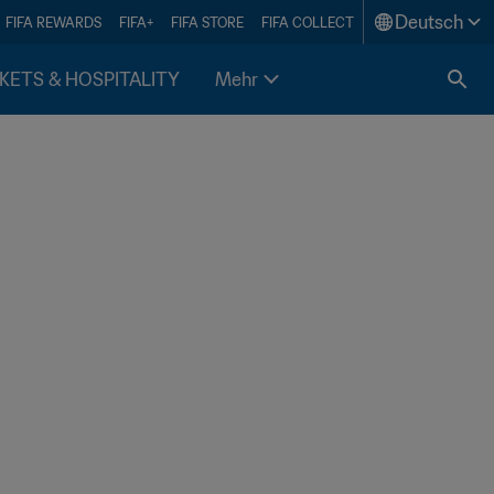
Deutsch
FIFA REWARDS
FIFA+
FIFA STORE
FIFA COLLECT
KETS & HOSPITALITY
Mehr