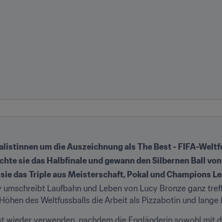
alistinnen um die Auszeichnung als The Best - FIFA-Weltf
chte sie das Halbfinale und gewann den Silbernen Ball von
sie das Triple aus Meisterschaft, Pokal und Champions L
v umschreibt Laufbahn und Leben von Lucy Bronze ganz treffe
öhen des Weltfussballs die Arbeit als Pizzabotin und lange 
ost wieder verwenden, nachdem die Engländerin sowohl mit d