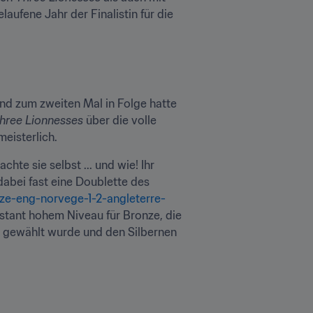
ufene Jahr der Finalistin für die 
nd zum zweiten Mal in Folge hatte 
hree Lionnesses
 über die volle 
meisterlich.
hte sie selbst ... und wie! Ihr 
 Tor des Turniers nominiert und war dabei fast eine Doublette des 
ze-eng-norvege-1-2-angleterre-
stant hohem Niveau für Bronze, die 
9 gewählt wurde und den Silbernen 