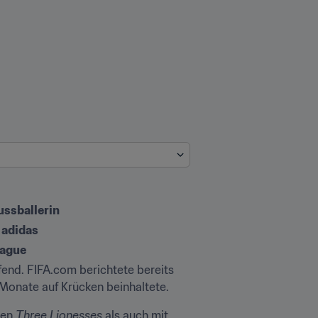
ussballerin
 adidas
eague
nd. FIFA.com berichtete bereits 
Monate auf Krücken beinhaltete.
en 
Three Lionesses
 als auch mit 