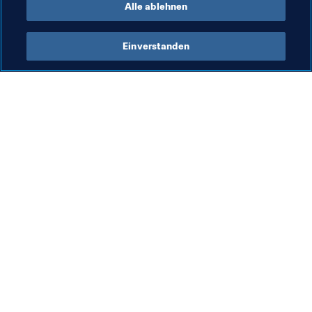
Alle ablehnen
Einverstanden
Was die FIFA macht
Besuchen Sie auch
Legal
Alle Nachrichten und 
Themen
Transfersystem
Berichte und 
Frauenfussball
Dokumente
Fussballförderung
FIFA-Stiftung
Innovation
FIFA Museum
Talentförderung
Stellen & Karriere
Organisation von Turnieren
Nachhaltigkeit