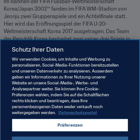
Im Rahmen der FIFA Fussball-Weltmeisterschaft 
Korea/Japan 2002™ fanden im FIFA WM-Stadion von 
Jeonju zwei Gruppenspiele und ein Achtelfinale statt. 
Hier wird das Eröffnungsspiel der FIFA U-20-
Weltmeisterschaft Korea 2017 ausgetragen. Das Team 
der Republik Korea bestreitet zwei seiner drei Spiele in 
Gruppe A in Jeonju.
Schutz Ihrer Daten
In der K-League ist Jeonju durch den FC Jeonbuk 
Wir verwenden Cookies, um Inhalte und Werbung zu
personalisieren, Social-Media-Funktionen bereitzustellen
Hyundai Motors vertreten, der sich zu einem echten 
und unseren Datenverkehr zu analysieren. Ausserdem
Spitzenteam gemausert hat. Auch der FC Jeonju Citizen 
geben wir Informationen zu Ihrer Nutzung unserer
ist in der Stadt beheimatet, ein Team, das ausschließlich 
Website an unsere Social-Media-, Werbe- und
aus Studenten der Universität von Jeonju besteht und in 
Analysepartner weiter. Sie können Ihre Cookie-
Präferenzen wählen, indem Sie auf die Schaltflächen
der K3-Liga spielt.
rechts klicken und beantragen, dass Ihre
personenbezogenen Daten weder verkauft noch
weitergegeben werden.
Datenschutzportal
Verwandte Themen
Präferenzen
Turniere