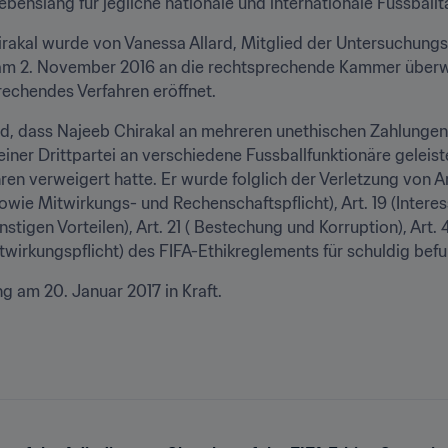
ebenslang für jegliche nationale und internationale Fussballtä
rakal wurde von Vanessa Allard, Mitglied der Untersuchung
e am 2. November 2016 an die rechtsprechende Kammer überw
rechendes Verfahren eröffnet.
 dass Najeeb Chirakal an mehreren unethischen Zahlungen b
iner Drittpartei an verschiedene Fussballfunktionäre geleist
n verweigert hatte. Er wurde folglich der Verletzung von Art
- sowie Mitwirkungs- und Rechenschaftspflicht), Art. 19 (Intere
gen Vorteilen), Art. 21 ( Bestechung und Korruption), Art. 4
itwirkungspflicht) des FIFA-Ethikreglements für schuldig bef
ng am 20. Januar 2017 in Kraft.