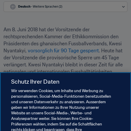
Deutsch
 - Weitere Sprachen (2)
Am 8. Juni 2018 hat der Vorsitzende der 
rechtsprechenden Kammer der Ethikkommission den 
Präsidenten des ghanaischen Fussballverbands, Kwesi 
Nyantakyi, 
vorsorglich für 90 Tage gesperrt
. Heute hat 
der Vorsitzende die provisorische Sperre um 45 Tage 
verlängert. Kwesi Nyantakyi bleibt in dieser Zeit für alle 
nationalen und internationalen Fussballtätigkeiten 
gesperrt. Die Verlängerung der Sperre beginnt am 
Schutz Ihrer Daten
6. September 2018.
Wir verwenden Cookies, um Inhalte und Werbung zu
personalisieren, Social-Media-Funktionen bereitzustellen
Der Entscheid erfolgte gemäß Art. 85 Abs. 1 des FIFA-
und unseren Datenverkehr zu analysieren. Ausserdem
Ethikreglements auf Antrag der Vorsitzenden der 
geben wir Informationen zu Ihrer Nutzung unserer
Untersuchungskammer der Ethikkommission, die gegen 
Website an unsere Social-Media-, Werbe- und
Kwesi Nyantakyi ein offizielles Untersuchungsverfahren 
Analysepartner weiter. Sie können Ihre Cookie-
Präferenzen wählen, indem Sie auf die Schaltflächen
eingeleitet hatte.
rechts klicken und beantragen, dass Ihre