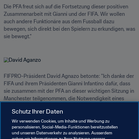
Die PFA freut sich auf die Fortsetzung dieser positiven 
Zusammenarbeit mit Gianni und der FIFA. Wir wollen 
auch andere Funktionäre aus dem Fussball dazu 
bewegen, sich direkt bei den Spielern zu erkundigen, was 
sie bewegt." 

FIFPRO-Präsident David Agnazo betonte: "Ich danke der 
FIFA und ihrem Präsidenten Gianni Infantino dafür, dass 
sie zusammen mit der PFA an dieser wichtigen Sitzung in 
Manchester teilgenommen, die Notwendigkeit eines 
Einbezugs der Spieler bestätigt haben und die FIFPRO 
Schutz Ihrer Daten
als wichtigen Akteur im Entscheidungsprozess 
anerkennen.

Wir verwenden Cookies, um Inhalte und Werbung zu
personalisieren, Social-Media-Funktionen bereitzustellen
und unseren Datenverkehr zu analysieren. Ausserdem
Angesichts der vielen offenen Punkte ist es erfreulich, 
geben wir Informationen zu Ihrer Nutzung unserer