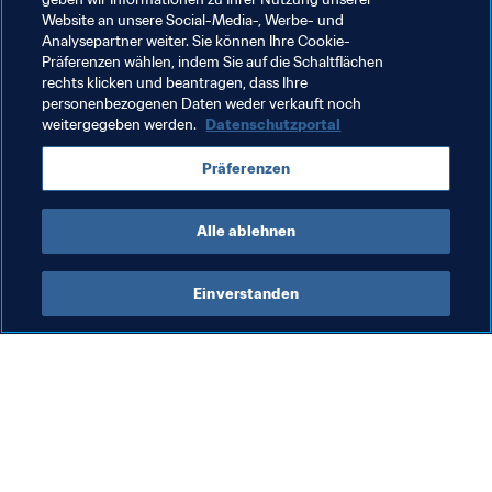
dass ein unvoreingenommener Dialog möglich ist und 
Website an unsere Social-Media-, Werbe- und
gefördert wird."

Analysepartner weiter. Sie können Ihre Cookie-
Präferenzen wählen, indem Sie auf die Schaltflächen
rechts klicken und beantragen, dass Ihre
personenbezogenen Daten weder verkauft noch
weitergegeben werden.
Datenschutzportal
Verwandte Themen
Präferenzen
FIFA-Präsident
Organisation
Organisation
Alle ablehnen
Einverstanden
Was die FIFA macht
Besuchen Sie auch
Legal
Alle Nachrichten und 