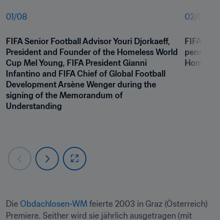
01
/
08
02
/
08
FIFA Senior Football Advisor Youri Djorkaeff, 
FIFA Pres
President and Founder of the Homeless World 
pennant t
Cup Mel Young, FIFA President Gianni 
Homeless
Infantino and FIFA Chief of Global Football 
Development Arsène Wenger during the 
signing of the Memorandum of 
Understanding 
Die 
Obdachlosen-WM
 feierte 2003 in Graz (Österreich) 
Premiere. Seither wird sie jährlich ausgetragen (mit 