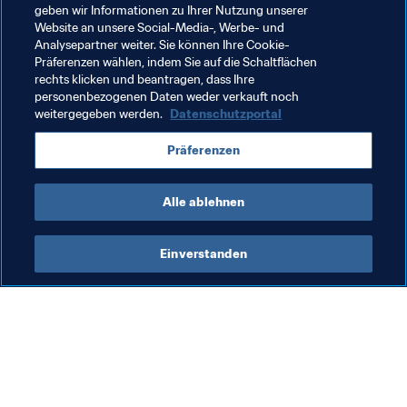
geben wir Informationen zu Ihrer Nutzung unserer
Football Unites the World
FIFA-Präsident
Website an unsere Social-Media-, Werbe- und
Analysepartner weiter. Sie können Ihre Cookie-
Organisation
Organisation
Korea Republic
Präferenzen wählen, indem Sie auf die Schaltflächen
rechts klicken und beantragen, dass Ihre
AFC
France
UEFA
personenbezogenen Daten weder verkauft noch
weitergegeben werden.
Datenschutzportal
Präferenzen
Alle ablehnen
Social Impact
Einverstanden
Organisation
FIF
Mit Unterstützung des
Me
Nachhaltigkeitsfonds der
St
FIFA Fussball-
Pr