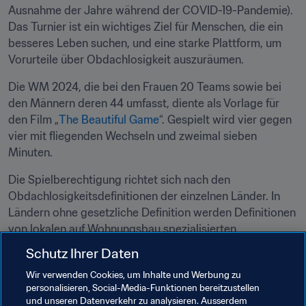
Ausnahme der Jahre während der COVID-19-Pandemie). 
Das Turnier ist ein wichtiges Ziel für Menschen, die ein 
besseres Leben suchen, und eine starke Plattform, um 
Vorurteile über Obdachlosigkeit auszuräumen.
Die WM 2024, die bei den Frauen 20 Teams sowie bei 
den Männern deren 44 umfasst, diente als Vorlage für 
den Film „
The Beautiful Game
“. Gespielt wird vier gegen 
vier mit fliegenden Wechseln und zweimal sieben 
Minuten.
Die Spielberechtigung richtet sich nach den 
Obdachlosigkeitsdefinitionen der einzelnen Länder. In 
Ländern ohne gesetzliche Definition werden Definitionen 
von lokalen auf Wohnungsbau spezialisierten 
Nichtregierungsorganisationen oder Fachleuten genutzt.
Schutz Ihrer Daten
Wir verwenden Cookies, um Inhalte und Werbung zu
Verwandte Themen
personalisieren, Social-Media-Funktionen bereitzustellen
und unseren Datenverkehr zu analysieren. Ausserdem