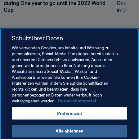
during One year to go until the 2022 World 
One year 
Cup
in Qatar 
Schutz Ihrer Daten
Wir verwenden Cookies, um Inhalte und Werbung zu
personalisieren, Social-Media-Funktionen bereitzustellen
und unseren Datenverkehr zu analysieren. Ausserdem
geben wir Informationen zu Ihrer Nutzung unserer
Website an unsere Social-Media-, Werbe- und
Verwandte Themen
Analysepartner weiter. Sie können Ihre Cookie-
Präferenzen wählen, indem Sie auf die Schaltflächen
rechts klicken und beantragen, dass Ihre
FIFA-Präsident
Organisation
Organisation
personenbezogenen Daten weder verkauft noch
weitergegeben werden.
Datenschutzportal
FIFA Fussball-Weltmeisterschaft Katar 2022™
Präferenzen
Qatar
AFC
Alle ablehnen