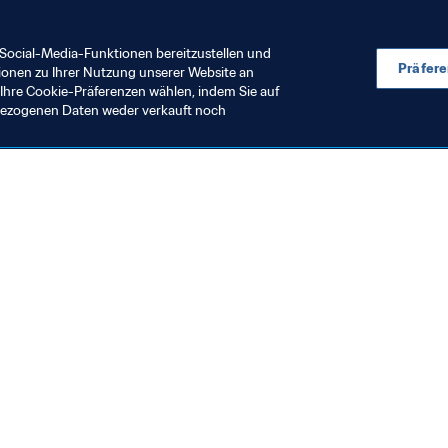
en? Diskutieren Sie mit unter dem Hashtag 
#TheBest
.
Social-Media-Funktionen bereitzustellen und
Präfer
ionen zu Ihrer Nutzung unserer Website an
Ihre Cookie-Präferenzen wählen, indem Sie auf
nbezogenen Daten weder verkauft noch
en Sie auch
chrichten und Themen
e und Dokumente
ftung
seum
& Karriere