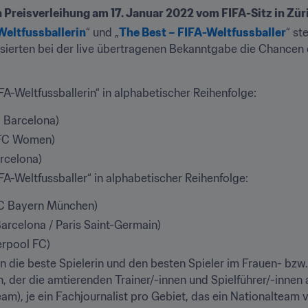
n Preisverleihung am 17. Januar 2022 vom FIFA-Sitz in Zür
Weltfussballerin
“ und „
The Best – FIFA-Weltfussballer
“ st
lysierten bei der live übertragenen Bekanntgabe die Chancen 
IFA-Weltfussballerin“ in alphabetischer Reihenfolge:
 Barcelona)
 FC Women)
rcelona)
IFA-Weltfussballer“ in alphabetischer Reihenfolge:
C Bayern München)
arcelona / Paris Saint-Germain)
rpool FC)
die beste Spielerin und den besten Spieler im Frauen- bzw. 
, der die amtierenden Trainer/-innen und Spielführer/-innen
eam), je ein Fachjournalist pro Gebiet, das ein Nationalteam ve