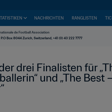
STATISTIKEN
NACHRICHTEN
RANGLISTEN
TIC
nationale de Football Association
 P.O Box 8044 Zurich, Switzerland, +41 (0) 43 222 7777
r drei Finalisten für „Th
allerin“ und „The Best 
“ 