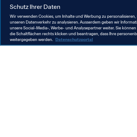
Twitter
.
Schutz Ihrer Daten
Wer soll Ihrer Meinung nach gewinn
Wir verwenden Cookies, um Inhalte und Werbung zu personalisieren, 
unseren Datenverkehr zu analysieren. Ausserdem geben wir Informat
unsere Social-Media-, Werbe- und Analysepartner weiter. Sie können 
die Schaltflächen rechts klicken und beantragen, dass Ihre persone
weitergegeben werden.
Datenschutzportal
Was die FIFA macht
Besuch
Legal
Alle Na
Transfersystem
Bericht
Frauenfussball
FIFA-Sti
Fussballförderung
FIFA Mu
Innovation
Stellen 
Talentförderung
Organisation von Turnieren