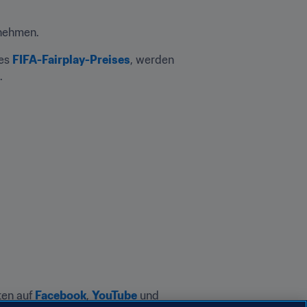
nehmen. 
es 
FIFA-Fairplay-Preises
, werden 
.
en auf 
Facebook
, 
YouTube
 und 